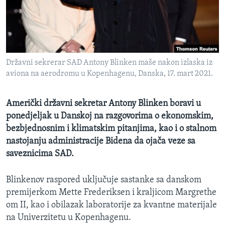
MAGAZIN
O GLASU AMERIKE
Learning English
Državni sekrerar SAD Antony Blinken maše nakon izlaska iz
aviona na aerodromu u Kopenhagenu, Danska, 17. mart 2021.
PRATITE NAS
Američki državni sekretar Antony Blinken boravi u
ponedjeljak u Danskoj na razgovorima o ekonomskim,
Jezici
bezbjednosnim i klimatskim pitanjima, kao i o stalnom
nastojanju administracije Bidena da ojača veze sa
saveznicima SAD.
Blinkenov raspored uključuje sastanke sa danskom
premijerkom Mette Frederiksen​ i kraljicom Margrethe​
om
II, kao i obilazak laboratorije za kvantne materijale
na Univerzitetu u Kopenhagenu.