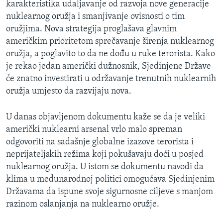
karakteristika udaljavanje od razvoja nove generacije
MAGAZIN
nuklearnog oružja i smanjivanje ovisnosti o tim
O GLASU AMERIKE
oružjima. Nova strategija proglašava glavnim
američkim prioritetom sprečavanje širenja nuklearnog
Learning English
oružja, a poglavito to da ne dođu u ruke terorista. Kako
je rekao jedan američki dužnosnik, Sjedinjene Države
će znatno investirati u održavanje trenutnih nuklearnih
PRATITE NAS
oružja umjesto da razvijaju nova.
U danas objavljenom dokumentu kaže se da je veliki
Jezici
američki nuklearni arsenal vrlo malo spreman
odgovoriti na sadašnje globalne izazove terorista i
neprijateljskih režima koji pokušavaju doći u posjed
nuklearnog oružja. U istom se dokumentu navodi da
klima u međunarodnoj politici omogućava Sjedinjenim
Državama da ispune svoje sigurnosne ciljeve s manjom
razinom oslanjanja na nuklearno oružje.