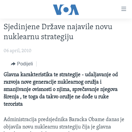
Linkovi
Pređi
na
Sjedinjene Države najavile novu
glavni
TV PROGRAM
sadržaj
nuklearnu strategiju
VIDEO
Pređi
na
06 april, 2010
FOTOGRAFIJE DANA
glavnu
VIJESTI
Podijeli
navigaciju
Idi
NAUKA I TEHNOLOGIJA
SJEDINJENE AMERIČKE DRŽAVE
Glavna karakteristika te strategije - udaljavanje od
na
razvoja nove generacije nuklearnog oružja i
SPECIJALNI PROJEKTI
BOSNA I HERCEGOVINA
pretragu
smanjivanje ovisnosti o njima, sprečavanje njegova
KORUPCIJA
SVIJET
širenja , te toga da takvo oružje ne dođe u ruke
terorista
SLOBODA MEDIJA
ŽENSKA STRANA
Administracija predsjednika Baracka Obame danas je
IZBJEGLIČKA STRANA
objavila novu nuklearnu strategiju čija je glavna