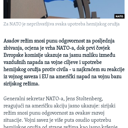
MAGAZIN
O GLASU AMERIKE
Za NATO je neprihvatljiva svaka upotreba hemijskog oružja
Learning English
Asadov režim snosi punu odgovornost za posljednja
PRATITE NAS
zbivanja, ocjena je vrha NATO-a, dok prvi čovjek
Evropske komisije ukazuje na jasnu razliku između
vazdušnih napada na vojne ciljeve i upotrebe
hemijskog oružja protiv civila - u najkraćem su reakcije
Jezici
iz vojnog saveza i EU na američki napad na vojnu bazu
sirijskog režima.
Generalni sekretar NATO-a, Jens Stoltenberg,
reagujući na američku akciju jasno ukazuje: sirijski
režim snosi punu odgovornost za ovakav razvoj
situacije. Vojni savez je više puta osudio upotrebu
hemijskog oružja od strane režima kao jasno kršenje