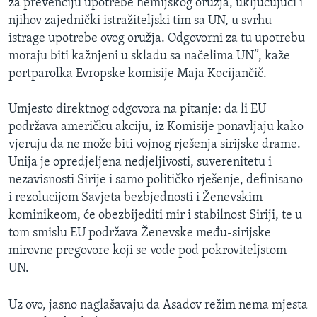
za prevenciju upotrebe hemijskog oružja, uključujući i
njihov zajednički istražiteljski tim sa UN, u svrhu
istrage upotrebe ovog oružja. Odgovorni za tu upotrebu
moraju biti kažnjeni u skladu sa načelima UN”, kaže
portparolka Evropske komisije
Maja Kocijančič.
Umjesto direktnog odgovora na pitanje: da li EU
podržava američku akciju, iz Komisije ponavljaju kako
vjeruju da ne može biti vojnog rješenja sirijske drame.
Unija je opredjeljena nedjeljivosti, suverenitetu i
nezavisnosti Sirije i samo političko rješenje, definisano
i rezolucijom Savjeta bezbjednosti i Ženevskim
kominikeom, će obezbijediti mir i stabilnost Siriji, te u
tom smislu EU podržava Ženevske među-sirijske
mirovne pregovore koji se vode pod pokroviteljstom
UN.
Uz ovo, jasno naglašavaju da Asadov režim nema mjesta