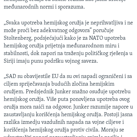
međunarodnih normi i sporazuma.
„Svaka upotreba hemijskog oružja je neprihvatljiva i ne
može proći bez adekvatnog odgovora” poručuje
Stoltenberg, podsjećajući kako je za NATO upotreba
hemijskog oružja prijetnja međunarodnom miru i
stabilnosti, dok napori na traženju političkog rješenja u
Siriji imaju punu podršku vojnog saveza.
„SAD su obavijestile EU da su ovi napadi ograničeni i sa
ciljem spriječavanja budućih zločina hemijskim
oružjem. Predsjednik Junker snažno osuđuje upotrebu
hemijskog oružja. Više puta ponovljena upotreba ovog
oružja mora naići na odgovor. Junker razumije napore u
zaustavljanju korišćenja hemijskog oružja. Postoji jasna
razlika izmedju vazdušnih napada na vojne ciljeve i
korišćenja hemijskog oružja protiv civila. Moraju se