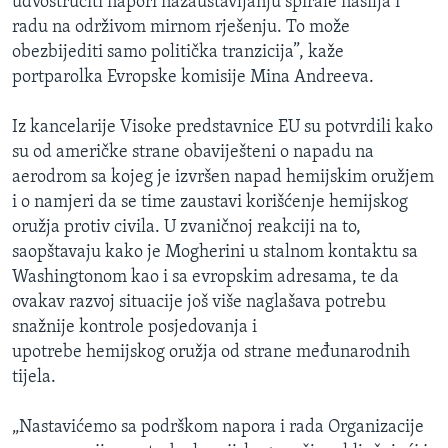
udvostručiti napori nazaustavljanju spirale nasilja i
radu na održivom mirnom rješenju. To može
obezbijediti samo politička tranzicija”, kaže
portparolka Evropske komisije Mina Andreeva.
Iz kancelarije Visoke predstavnice EU su potvrdili kako
su od američke strane obaviješteni o napadu na
aerodrom sa kojeg je izvršen napad hemijskim oružjem
i o namjeri da se time zaustavi korišćenje hemijskog
oružja protiv civila. U zvaničnoj reakciji na to,
saopštavaju kako je Mogherini u stalnom kontaktu sa
Washingtonom kao i sa evropskim adresama, te da
ovakav razvoj situacije još više naglašava potrebu
snažnije kontrole posjedovanja i
upotrebe hemijskog oružja od strane međunarodnih
tijela.
„Nastavićemo sa podrškom napora i rada Organizacije