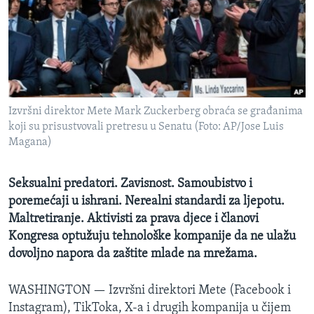
MAGAZIN
O GLASU AMERIKE
Learning English
Izvršni direktor Mete Mark Zuckerberg obraća se građanima
PRATITE NAS
koji su prisustvovali pretresu u Senatu (Foto: AP/Jose Luis
Magana)
Jezici
Seksualni predatori. Zavisnost. Samoubistvo i
poremećaji u ishrani. Nerealni standardi za ljepotu.
Maltretiranje. Aktivisti za prava djece i članovi
Kongresa optužuju tehnološke kompanije da ne ulažu
dovoljno napora da zaštite mlade na mrežama.
WASHINGTON —
Izvršni direktori Mete (Facebook i
Instagram), TikToka, X-a i drugih kompanija u čijem