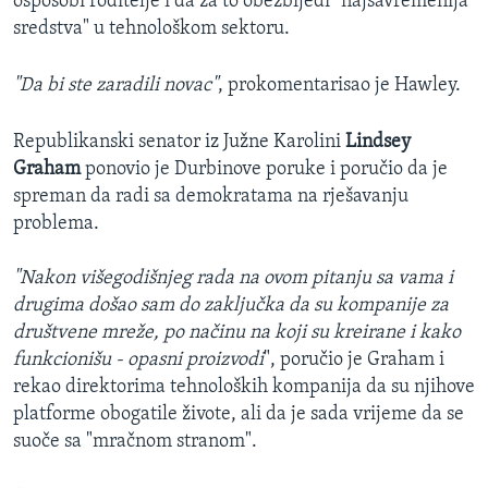
osposobi roditelje i da za to obezbijedi "najsavremenija
sredstva" u tehnološkom sektoru.
"Da bi ste zaradili novac"
, prokomentarisao je Hawley.
Republikanski senator iz Južne Karolini
Lindsey
Graham
ponovio je Durbinove poruke i poručio da je
spreman da radi sa demokratama na rješavanju
problema.
"Nakon višegodišnjeg rada na ovom pitanju sa vama i
drugima došao sam do zaključka da su kompanije za
društvene mreže, po načinu na koji su kreirane i kako
funkcionišu - opasni proizvodi
", poručio je Graham i
rekao direktorima tehnoloških kompanija da su njihove
platforme obogatile živote, ali da je sada vrijeme da se
suoče sa "mračnom stranom".