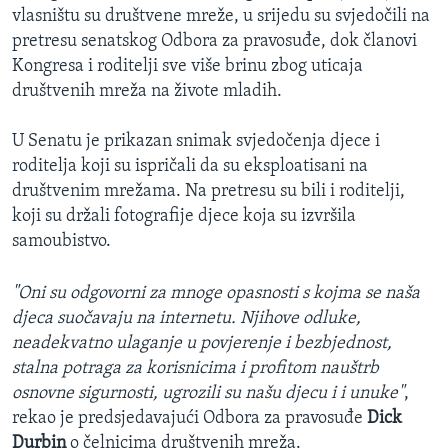
vlasništu su društvene mreže, u srijedu su svjedočili na
pretresu senatskog Odbora za pravosuđe, dok članovi
Kongresa i roditelji sve više brinu zbog uticaja
društvenih mreža na živote mladih.
U Senatu je prikazan snimak svjedočenja djece i
roditelja koji su ispričali da su eksploatisani na
društvenim mrežama. Na pretresu su bili i roditelji,
koji su držali fotografije djece koja su izvršila
samoubistvo.
"Oni su odgovorni za mnoge opasnosti s kojma se naša
djeca suočavaju na internetu. Njihove odluke,
neadekvatno ulaganje u povjerenje i bezbjednost,
stalna potraga za korisnicima i profitom nauštrb
osnovne sigurnosti, ugrozili su našu djecu i i unuke"
,
rekao je predsjedavajući Odbora za pravosuđe
Dick
Durbin
o čelnicima društvenih mreža.