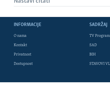
Nastavi čitati
MAGAZIN
O GLASU AMERIKE
INFORMACIJE
SADRŽAJ
O nama
TV Program
Kontakt
SAD
Privatnost
BIH
Dostupnost
STAVOVI V
Learning English
PRATITE NAS