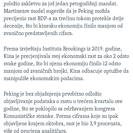
položio zakletvu za još jedan petogodišnji mandat.
Martinezov model sugeriše da je Peking možda
precijenio rast BDP-a za trećinu tokom protekle dvije
decenije, što bi kinesku ekonomiju činilo manjom od
zvanično predstavljenih cifara.
Prema izvještaju Instituta Brookings iz 2019. godine,
Kina je precjenjivala svoj ekonomski rast za oko 2 odsto
svake godine, što bi njenu ekonomiju činilo 12 odsto
manjom od zvaničnih brojki. Kina odbacuje optužbe da
manipuliše ekonomskim podacima.
Peking je bez objašnjenja prvobitno odložio
objavljivanje podataka o rastu u trećem kvartalu ove
godine, što se poklopilo sa održavanjem kongresa
Komunističke stranke. Prema ciframa koje su ipak
objavljene krajem oktobra, rast je bio 3,9 procenata,
više od procjena analitičara.