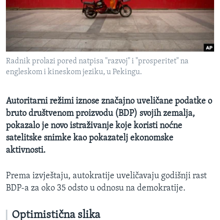
MAGAZIN
O GLASU AMERIKE
Learning English
Radnik prolazi pored natpisa "razvoj" i "prosperitet" na
engleskom i kineskom jeziku, u Pekingu.
PRATITE NAS
Autoritarni režimi iznose značajno uveličane podatke o
bruto društvenom proizvodu (BDP) svojih zemalja,
Jezici
pokazalo je novo istraživanje koje koristi noćne
satelitske snimke kao pokazatelj ekonomske
aktivnosti.
Prema izvještaju, autokratije uveličavaju godišnji rast
BDP-a za oko 35 odsto u odnosu na demokratije.
Optimistična slika