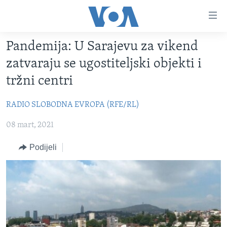
Linkovi
Pređi
na
Pandemija: U Sarajevu za vikend
glavni
TV PROGRAM
sadržaj
zatvaraju se ugostiteljski objekti i
VIDEO
Pređi
tržni centri
na
FOTOGRAFIJE DANA
glavnu
RADIO SLOBODNA EVROPA (RFE/RL)
VIJESTI
navigaciju
Idi
08 mart, 2021
NAUKA I TEHNOLOGIJA
SJEDINJENE AMERIČKE DRŽAVE
na
SPECIJALNI PROJEKTI
BOSNA I HERCEGOVINA
Podijeli
pretragu
KORUPCIJA
SVIJET
SLOBODA MEDIJA
ŽENSKA STRANA
IZBJEGLIČKA STRANA