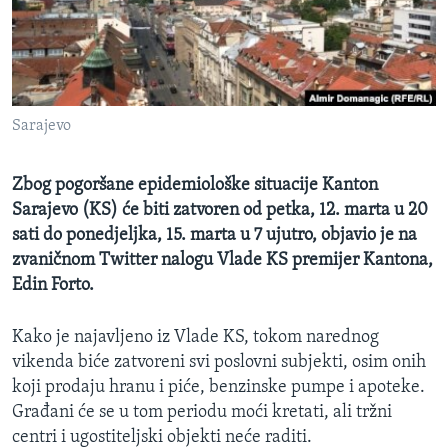
MAGAZIN
O GLASU AMERIKE
Learning English
Sarajevo
PRATITE NAS
Zbog pogoršane epidemiološke situacije Kanton
Sarajevo (KS) će biti zatvoren od petka, 12. marta u 20
sati do ponedjeljka, 15. marta u 7 ujutro, objavio je na
Jezici
zvaničnom Twitter nalogu Vlade KS premijer Kantona,
Edin Forto.
Kako je najavljeno iz Vlade KS, tokom narednog
vikenda biće zatvoreni svi poslovni subjekti, osim onih
koji prodaju hranu i piće, benzinske pumpe i apoteke.
Građani će se u tom periodu moći kretati, ali tržni
centri i ugostiteljski objekti neće raditi.