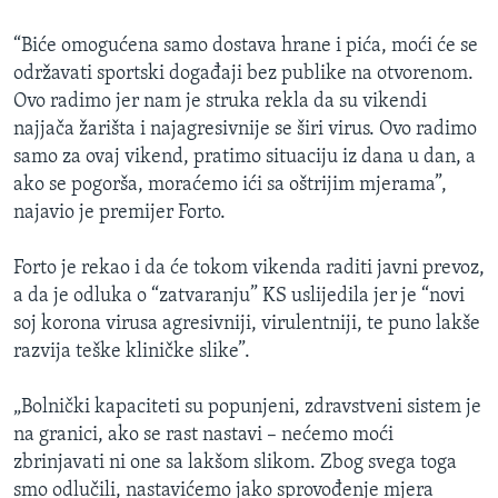
“Biće omogućena samo dostava hrane i pića, moći će se
održavati sportski događaji bez publike na otvorenom.
Ovo radimo jer nam je struka rekla da su vikendi
najjača žarišta i najagresivnije se širi virus. Ovo radimo
samo za ovaj vikend, pratimo situaciju iz dana u dan, a
ako se pogorša, moraćemo ići sa oštrijim mjerama”,
najavio je premijer Forto.
Forto je rekao i da će tokom vikenda raditi javni prevoz,
a da je odluka o “zatvaranju” KS uslijedila jer je “novi
soj korona virusa agresivniji, virulentniji, te puno lakše
razvija teške kliničke slike”.
„Bolnički kapaciteti su popunjeni, zdravstveni sistem je
na granici, ako se rast nastavi – nećemo moći
zbrinjavati ni one sa lakšom slikom. Zbog svega toga
smo odlučili, nastavićemo jako sprovođenje mjera