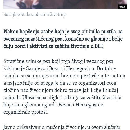
MAGAZIN
Sarajlije stale u obranu životinja
O GLASU AMERIKE
Learning English
Nakon hapšenja osobe koja je svog pit bulla pustila na
svezanog nezaštićenog psa, konačno se glasnije i bolje
čuju borci i aktivisti za zaštitu životinja u BiH
PRATITE NAS
Stravične snimke psa koji trga živog i vezanog psa
šokirao je Sarajevo i Bosnu i Hercegovinu. Brutalne
Jezici
snimke su se munjevitom brzinom proširile internetom
a najstrašnije od svega je da su se organizatori ovog
zločina nad životinjom dobro zabavljali i cijeli slučaj
snimali. Ubrzo su se digle i udruge za zaštitu životinja
koje su u glavnom gradu Bosne i Hercegovine
organizirale protest.
Javno prikazivanje mučenja životinje, u ovom slučaju