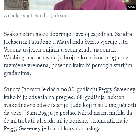
MAGAZIN
Za bolji svijet: Sandra Jackson
O GLASU AMERIKE
Learning English
Svako nečim može doprinijeti svojoj zajednici. Sandra
Jackson iz Pasadene u Marylandu čvrsto vjeruje u to.
Vođena uvjerenjenjima u svom gradu nadomak
PRATITE NAS
Washingtona osnovala je brojne kreativne programe
razmjene vremena, posebno kako bi pomogla starijim
građanima.
Jezici
Sandra Jackson je došla po 80-godišnju Peggy Sweeney
kako bi ju odvezla na pregled. 68-godišnja Jackson
svakodnevno odvozi starije ljude koji nisu u mogućnosti
da voze. "Sam Bog ju je poslao. Nikad nisam mislila da
će mi trebati, ali sada mi je korisno.", komentirala je
Peggy Sweeney jedna od korsnica usluga.