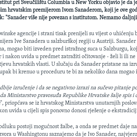
titut pri Sveučilištu Columbia u New Yorku objavio je da j
šim hrvatskim premijerom Ivom Sanaderom, koji je ove god
k: "Sanader više nije povezan s institutom. Nemamo daljn
vinske agencije i strani tisak prenijeli su vijest o uhićenju 
ijera Ive Sanadera u salzburškoj regiji u Austriji. Sanader 
ma, mogao biti izveden pred istražnog suca u Salzburgu, ko
 i nakon uvida u predmet zatražiti očitovanje - želi li ili ne 
tjevu hrvatskih vlasti. U slučaju da Sanader pristane na iz
upak bi krenuo u proceduru te bi za nekoliko dana mogao i 
dbije izručenje i da se negativno izrazi na sučevo pitanje p
da Ministarstvo pravosuđa Republike Hrvatske šalje spis i 
u
", priopćava se iz hrvatskog Ministarstva unutarnjih poslov
n uvida u cijeli spis ponovno donosi rješenje o ekstradiciji 
 odluku postoji mogućnost žalbe, a onda se predmet daje na 
zvora u Washingtonu saznajemo da je Ivo Sanader, najvjeroja