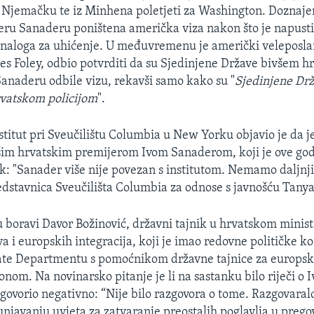
 u Njemačku te iz Minhena poletjeti za Washington. Doznaje
ru Sanaderu poništena američka viza nakon što je napust
 naloga za uhićenje. U međuvremenu je američki veleposla
es Foley, odbio potvrditi da su Sjedinjene Države bivšem 
Sanaderu odbile vizu, rekavši samo kako su "
Sjedinjene Drž
rvatskom policijom
".
titut pri Sveučilištu Columbia u New Yorku objavio je da j
šim hrvatskim premijerom Ivom Sanaderom, koji je ove god
k: "Sanader više nije povezan s institutom. Nemamo daljnj
redstavnica Sveučilišta Columbia za odnose s javnošću Tany
boravi Davor Božinović, državni tajnik u hrvatskom minist
a i europskih integracija, koji je imao redovne političke ko
te Departmentu s pomoćnikom državne tajnice za europsk
nom. Na novinarsko pitanje je li na sastanku bilo riječi o 
dgovorio negativno: “Nije bilo razgovora o tome. Razgovaralo
njavanju uvjeta za zatvaranje preostalih poglavlja u prego