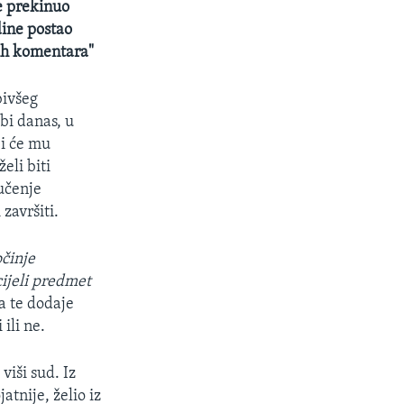
e prekinuo
ine postao
jih komentara"
bivšeg
bi danas, u
ji će mu
želi biti
ručenje
završiti.
očinje
cijeli predmet
a te dodaje
ili ne.
viši sud. Iz
tnije, želio iz