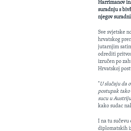
Harrimanov ins
suradnju s biv
njegov suradni
Sve svjetske no
hrvatskog prem
jutarnjim sati
odrediti pritvor
izručen po zah
Hrvatskoj post
"
U slučaju da o
postupak tako 
sucu u Austrij
kako sudac nako
I na tu sučevu
diplomatskih i