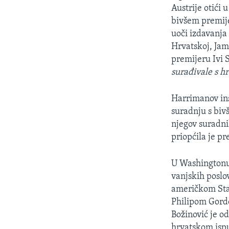
Austrije otići
bivšem premije
uoči izdavanja
Hrvatskoj, Jam
premijeru Ivi 
surađivale s h
Harrimanov ins
suradnju s biv
njegov suradni
priopćila je p
U Washingtonu 
vanjskih poslov
američkom Sta
Philipom Gordo
Božinović je o
hrvatskom ispu