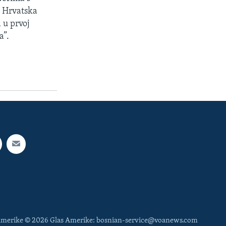
a Hrvatska
 u prvoj
a”.
 Amerike © 2026 Glas Amerike: bosnian-service@voanews.com