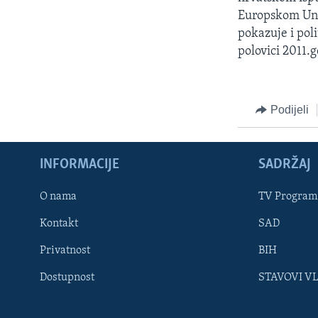
Europskom Unij
pokazuje i poli
polovici 2011.
Podijeli
INFORMACIJE
SADRŽAJ
Learning English
O nama
TV Program
Kontakt
SAD
PRATITE NAS
Privatnost
BIH
Dostupnost
STAVOVI V
Jezici