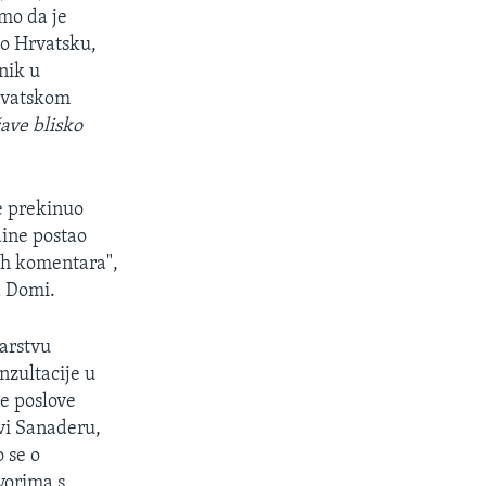
mo da je
io Hrvatsku,
nik u
hrvatskom
ave blisko
e prekinuo
ine postao
ih komentara",
a Domi.
arstvu
nzultacije u
e poslove
Ivi Sanaderu,
 se o
vorima s