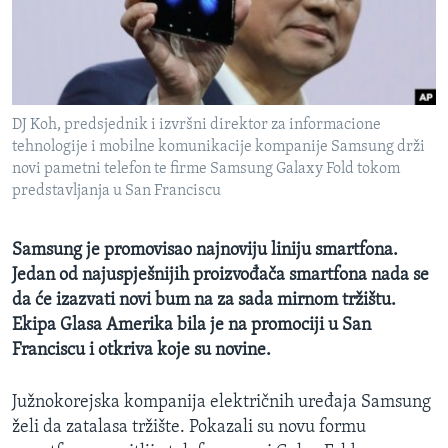
MAGAZIN
O GLASU AMERIKE
Learning English
DJ Koh, predsjednik i izvršni direktor za informacione
tehnologije i mobilne komunikacije kompanije Samsung drži
PRATITE NAS
novi pametni telefon te firme Samsung Galaxy Fold tokom
predstavljanja u San Franciscu
Samsung je promovisao najnoviju liniju smartfona.
Jezici
Jedan od najuspješnijih proizvođača smartfona nada se
da će izazvati novi bum na za sada mirnom tržištu.
Ekipa Glasa Amerika bila je na promociji u San
Franciscu i otkriva koje su novine.
Južnokorejska kompanija električnih uređaja Samsung
želi da zatalasa tržište. Pokazali su novu formu