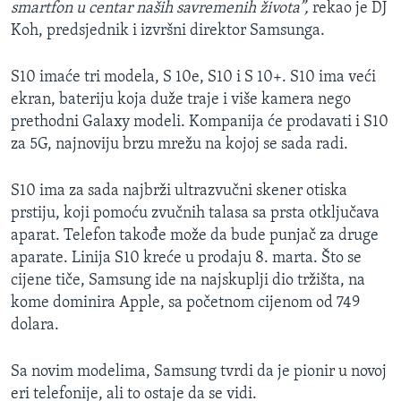
smartfon u centar naših savremenih života”,
rekao je DJ
Koh, predsjednik i izvršni direktor Samsunga.
S10 imaće tri modela, S 10e, S10 i S 10+. S10 ima veći
ekran, bateriju koja duže traje i više kamera nego
prethodni Galaxy modeli. Kompanija će prodavati i S10
za 5G, najnoviju brzu mrežu na kojoj se sada radi.
S10 ima za sada najbrži ultrazvučni skener otiska
prstiju, koji pomoću zvučnih talasa sa prsta otključava
aparat. Telefon takođe može da bude punjač za druge
aparate. Linija S10 kreće u prodaju 8. marta. Što se
cijene tiče, Samsung ide na najskuplji dio tržišta, na
kome dominira Apple, sa početnom cijenom od 749
dolara.
Sa novim modelima, Samsung tvrdi da je pionir u novoj
eri telefonije, ali to ostaje da se vidi.