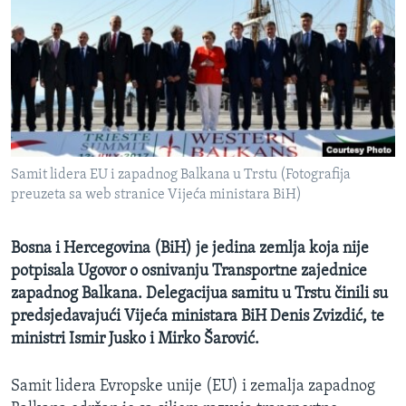
MAGAZIN
O GLASU AMERIKE
Learning English
PRATITE NAS
Samit lidera EU i zapadnog Balkana u Trstu (Fotografija
preuzeta sa web stranice Vijeća ministara BiH)
Jezici
Bosna i Hercegovina (BiH) je jedina zemlja koja nije
potpisala Ugovor o osnivanju Transportne zajednice
zapadnog Balkana. Delegacijua samitu u Trstu činili su
predsjedavajući Vijeća ministara BiH Denis Zvizdić, te
ministri Ismir Jusko i Mirko Šarović.
Samit lidera Evropske unije (EU) i zemalja zapadnog