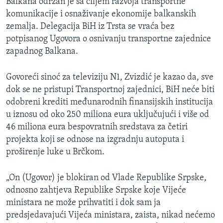
Balkana održan je sa ciljem razvoja transportne
komunikacije i osnaživanje ekonomije balkanskih
zemalja. Delegacija BiH iz Trsta se vraća bez
potpisanog Ugovora o osnivanju transportne zajednice
zapadnog Balkana.
Govoreći sinoć za televiziju N1, Zvizdić je kazao da, sve
dok se ne pristupi Transportnoj zajednici, BiH neće biti
odobreni krediti međunarodnih finansijskih institucija
u iznosu od oko 250 miliona eura uključujući i više od
46 miliona eura bespovratnih sredstava za četiri
projekta koji se odnose na izgradnju autoputa i
proširenje luke u Brčkom.
„On (Ugovor) je blokiran od Vlade Republike Srpske,
odnosno zahtjeva Republike Srpske koje Vijeće
ministara ne može prihvatiti i dok sam ja
predsjedavajući Vijeća ministara, zaista, nikad nećemo