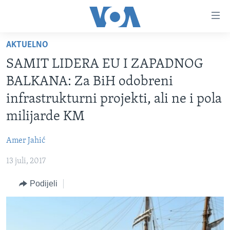
Linkovi
Pređi
na
AKTUELNO
glavni
TV PROGRAM
sadržaj
SAMIT LIDERA EU I ZAPADNOG
VIDEO
Pređi
BALKANA: Za BiH odobreni
na
FOTOGRAFIJE DANA
infrastrukturni projekti, ali ne i pola
glavnu
VIJESTI
navigaciju
milijarde KM
Idi
NAUKA I TEHNOLOGIJA
SJEDINJENE AMERIČKE DRŽAVE
na
Amer Jahić
SPECIJALNI PROJEKTI
BOSNA I HERCEGOVINA
pretragu
13 juli, 2017
KORUPCIJA
SVIJET
Podijeli
SLOBODA MEDIJA
ŽENSKA STRANA
IZBJEGLIČKA STRANA