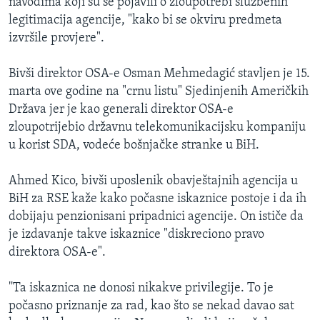
navodima koji su se pojavili o zloupotrebi službenih
legitimacija agencije, "kako bi se okviru predmeta
izvršile provjere".
Bivši direktor OSA-e Osman Mehmedagić stavljen je 15.
marta ove godine na "crnu listu" Sjedinjenih Američkih
Država jer je kao generali direktor OSA-e
zloupotrijebio državnu telekomunikacijsku kompaniju
u korist SDA, vodeće bošnjačke stranke u BiH.
Ahmed Kico, bivši uposlenik obavještajnih agencija u
BiH za RSE kaže kako počasne iskaznice postoje i da ih
dobijaju penzionisani pripadnici agencije. On ističe da
je izdavanje takve iskaznice "diskreciono pravo
direktora OSA-e".
''Ta iskaznica ne donosi nikakve privilegije. To je
počasno priznanje za rad, kao što se nekad davao sat