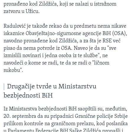
pronađeno kod Zildžića, koji se nalazi u istražnom
zatvoru u Užicu.
Radulović je takođe rekao da u predmetu nema nikave
iskaznice Obavještajno-sigurnosne agencije BiH (OSA),
navodno pronađene kod Zildžića, a za šta je RSE već
pisao da nema potvrde iz OSA. Naveo je da su "sve
izmislili novinari i jedna osoba iz te službe", ne
navodeći o kome se radi, te da se radi o "ličnom
sukobu".
Drugačije tvrde u Ministarstvu
bezbjednosti BiH
Iz Ministarstva bezbjednosti BiH saopštili su, međutim,
20. septembra da su pripadnici Granične policije Srbije
prilikom kontrole na graničnom prelazu, kod poslanika
u Parlamentu Federacije BiH Salke Zildžića pronašli i