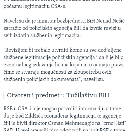
počasnu legitimaciju OSA-e.
Naveli su da je ministar bezbjednosti BiH Nenad Nešić
zatražio od policijskih agencija BiH da izvrše reviziju
svih izdatih službenih legitimacija.
"Revizijom bi trebalo utvrditi kome su sve dodjeljene
službene legitimacije policijskih agencija i da li je bilo
eventualnog izdavanja licima koja na to nemaju pravo,
čime se stvaraju mogućnosti za zloupotrebu ovih
službenih policijskih dokumenata", naveli su.
Otvoren i predmet u Tužilaštvu BiH
RSE u OSA-i nije mogao potvrditi informaciju o tome
da je kod Zildžića pronađena legitimacija te agencije
čiji je bivši direktor Osman Mehmedagić na "crnoj listi"
SAD. U ovoj agenciji nisu odgovorili na upit RSE o tome.