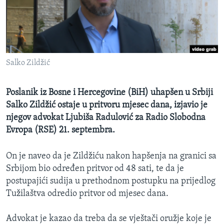
MAGAZIN
O GLASU AMERIKE
Learning English
Salko Zildžić
PRATITE NAS
Poslanik iz Bosne i Hercegovine (BiH) uhapšen u Srbiji
Salko Zildžić ostaje u pritvoru mjesec dana, izjavio je
njegov advokat Ljubiša Radulović za Radio Slobodna
Jezici
Evropa (RSE) 21. septembra.
On je naveo da je Zildžiću nakon hapšenja na granici sa
Srbijom bio određen pritvor od 48 sati, te da je
postupajići sudija u prethodnom postupku na prijedlog
Tužilaštva odredio pritvor od mjesec dana.
Advokat je kazao da treba da se vještači oružje koje je