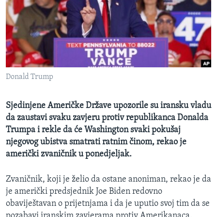
MAGAZIN
O GLASU AMERIKE
Learning English
Donald Trump
PRATITE NAS
Sjedinjene Američke Države upozorile su iransku vladu
da zaustavi svaku zavjeru protiv republikanca Donalda
Jezici
Trumpa i rekle da će Washington svaki pokušaj
njegovog ubistva smatrati ratnim činom, rekao je
američki zvaničnik u ponedjeljak.
Zvaničnik, koji je želio da ostane anoniman, rekao je da
je američki predsjednik Joe Biden redovno
obaviještavan o prijetnjama i da je uputio svoj tim da se
pozabavi iranskim zavjerama protiv Amerikanaca.