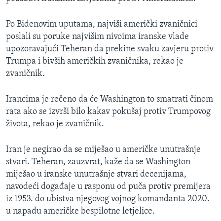
Po Bidenovim uputama, najviši američki zvaničnici
poslali su poruke najvišim nivoima iranske vlade
upozoravajući Teheran da prekine svaku zavjeru protiv
Trumpa i bivših američkih zvaničnika, rekao je
zvaničnik.
Irancima je rečeno da će Washington to smatrati činom
rata ako se izvrši bilo kakav pokušaj protiv Trumpovog
života, rekao je zvaničnik.
Iran je negirao da se miješao u američke unutrašnje
stvari. Teheran, zauzvrat, kaže da se Washington
miješao u iranske unutrašnje stvari decenijama,
navodeći događaje u rasponu od puča protiv premijera
iz 1953. do ubistva njegovog vojnog komandanta 2020.
u napadu američke bespilotne letjelice.