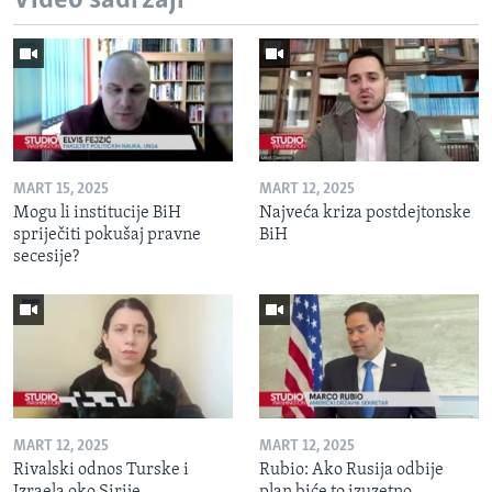
Video sadržaji
MART 15, 2025
MART 12, 2025
Mogu li institucije BiH
Najveća kriza postdejtonske
spriječiti pokušaj pravne
BiH
secesije?
MART 12, 2025
MART 12, 2025
Rivalski odnos Turske i
Rubio: Ako Rusija odbije
Izraela oko Sirije
plan biće to izuzetno