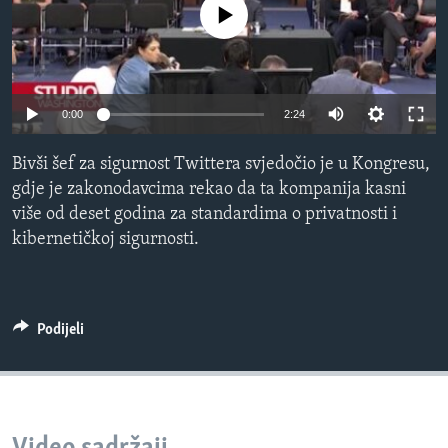
No media source currently available
MAGAZIN
O GLASU AMERIKE
Learning English
0:00
2:24
PRATITE NAS
Bivši šef za sigurnost Twittera svjedočio je u Kongresu,
gdje je zakonodavcima rekao da ta kompanija kasni
više od deset godina za standardima o privatnosti i
kibernetičkoj sigurnosti.
Jezici
Podijeli