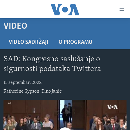
Linkovi
Pređi
na
VIDEO
glavni
TV PROGRAM
sadržaj
VIDEO
Pređi
VIDEO SADRŽAJI
O PROGRAMU
na
FOTOGRAFIJE DANA
glavnu
SAD: Kongresno saslušanje o
VIJESTI
navigaciju
sigurnosti podataka Twittera
Idi
NAUKA I TEHNOLOGIJA
SJEDINJENE AMERIČKE DRŽAVE
na
15 septembar, 2022
SPECIJALNI PROJEKTI
BOSNA I HERCEGOVINA
pretragu
Katherine Gypson
Dino Jahić
KORUPCIJA
SVIJET
SLOBODA MEDIJA
ŽENSKA STRANA
IZBJEGLIČKA STRANA