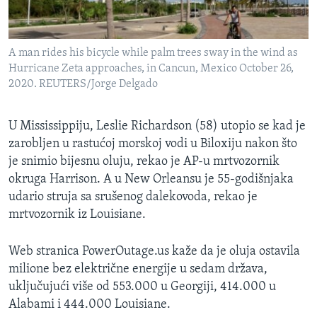
A man rides his bicycle while palm trees sway in the wind as
Hurricane Zeta approaches, in Cancun, Mexico October 26,
2020. REUTERS/Jorge Delgado
U Mississippiju, Leslie Richardson (58) utopio se kad je
zarobljen u rastućoj morskoj vodi u Biloxiju nakon što
je snimio bijesnu oluju, rekao je AP-u mrtvozornik
okruga Harrison. A u New Orleansu je 55-godišnjaka
udario struja sa srušenog dalekovoda, rekao je
mrtvozornik iz Louisiane.
Web stranica PowerOutage.us kaže da je oluja ostavila
milione bez električne energije u sedam država,
uključujući više od 553.000 u Georgiji, 414.000 u
Alabami i 444.000 Louisiane.