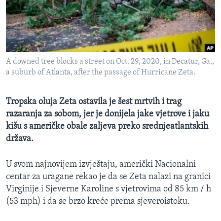
MAGAZIN
O GLASU AMERIKE
Learning English
A downed tree blocks a street on Oct. 29, 2020, in Decatur, Ga.,
a suburb of Atlanta, after the passage of Hurricane Zeta.
PRATITE NAS
Tropska oluja Zeta ostavila je šest mrtvih i trag
razaranja za sobom, jer je donijela jake vjetrove i jaku
Jezici
kišu s američke obale zaljeva preko srednjeatlantskih
država.
U svom najnovijem izvještaju, američki Nacionalni
centar za uragane rekao je da se Zeta nalazi na granici
Virginije i Sjeverne Karoline s vjetrovima od 85 km / h
(53 mph) i da se brzo kreće prema sjeveroistoku.