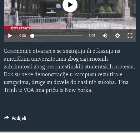
No media source currently available
MAGAZIN
O GLASU AMERIKE
Learning English
0:00
3:05
PRATITE NAS
Ceremonije otvaranja se smanjuju ili otkazuju na
američkim univerzitetima zbog sigurnosnih
zabrinutosti zbog propalestinskih studentskih protesta.
Dok su neke demonstracije u kampusu rezultirale
Jezici
ustupcima, druge su dovele do nasilnih sukoba. Tina
Trinh iz VOA ima priču iz New Yorka.
Podijeli