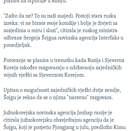
planira da otputuje u Rusiju.
"Zašto da ne? To su naši susjedi. Postoji stara ruska
izreka: vi ne birate svoje komšije i bolje je živjeti sa
susjedima u miru i slozi", citirala je ruskog ministra
odbrane Sergeja Šojgua novinska agencija Interfaks u
ponedjeljak.
Putovanje se planira u trenutku kada Rusija i Sjeverna
Koreja također razgovaraju o održavanju zajedničkih
vojnih vježbi sa Sjevernom Korejom.
Upitan o mogućnosti zajedničkih vježbi dvije zemlje,
Šojgu je rekao da se o njima "naravno" razgovara.
Južnokorejska novinska agencija Jonhap ranije je
citirala južnokorejsku obavještajnu agenciju da je
Šojgu, koji je posjetio Pjongjang u julu, predložio Kimu