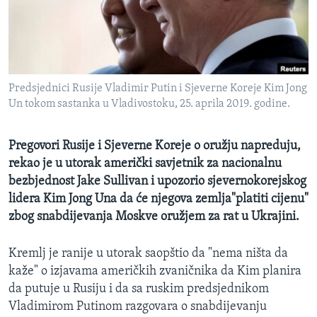
MAGAZIN
O GLASU AMERIKE
Learning English
Predsjednici Rusije Vladimir Putin i Sjeverne Koreje Kim Jong
Un tokom sastanka u Vladivostoku, 25. aprila 2019. godine.
PRATITE NAS
Pregovori Rusije i Sjeverne Koreje o oružju napreduju,
rekao je u utorak američki savjetnik za nacionalnu
Jezici
bezbjednost Jake Sullivan i upozorio sjevernokorejskog
lidera Kim Jong Una da će njegova zemlja"platiti cijenu"
zbog snabdijevanja Moskve oružjem za rat u Ukrajini.
Kremlj je ranije u utorak saopštio da "nema ništa da
kaže" o izjavama američkih zvaničnika da Kim planira
da putuje u Rusiju i da sa ruskim predsjednikom
Vladimirom Putinom razgovara o snabdijevanju