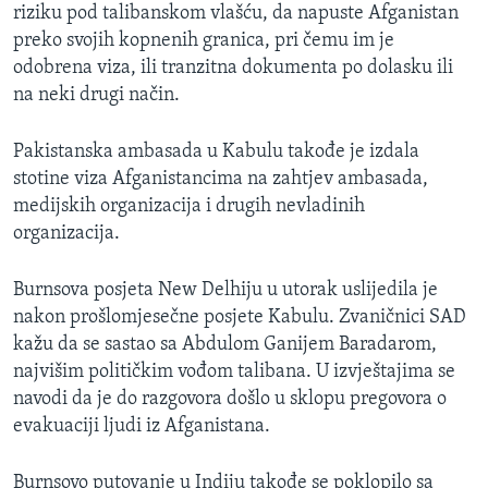
riziku pod talibanskom vlašću, da napuste Afganistan
preko svojih kopnenih granica, pri čemu im je
odobrena viza, ili tranzitna dokumenta po dolasku ili
na neki drugi način.
Pakistanska ambasada u Kabulu takođe je izdala
stotine viza Afganistancima na zahtjev ambasada,
medijskih organizacija i drugih nevladinih
organizacija.
Burnsova posjeta New Delhiju u utorak uslijedila je
nakon prošlomjesečne posjete Kabulu. Zvaničnici SAD
kažu da se sastao sa Abdulom Ganijem Baradarom,
najvišim političkim vođom talibana. U izvještajima se
navodi da je do razgovora došlo u sklopu pregovora o
evakuaciji ljudi iz Afganistana.
Burnsovo putovanje u Indiju takođe se poklopilo sa