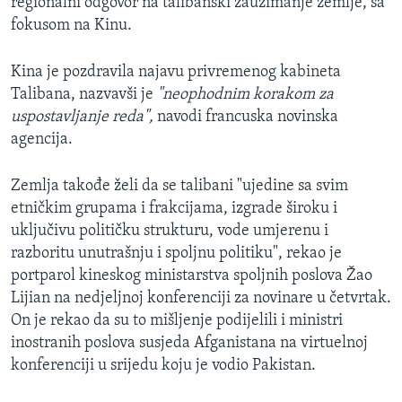
regionalni odgovor na talibanski zauzimanje zemlje, sa
fokusom na Kinu.
Kina je pozdravila najavu privremenog kabineta
Talibana, nazvavši je
"neophodnim korakom za
uspostavljanje reda",
navodi francuska novinska
agencija.
Zemlja takođe želi da se talibani "ujedine sa svim
etničkim grupama i frakcijama, izgrade široku i
uključivu političku strukturu, vode umjerenu i
razboritu unutrašnju i spoljnu politiku", rekao je
portparol kineskog ministarstva spoljnih poslova Žao
Lijian na nedjeljnoj konferenciji za novinare u četvrtak.
On je rekao da su to mišljenje podijelili i ministri
inostranih poslova susjeda Afganistana na virtuelnoj
konferenciji u srijedu koju je vodio Pakistan.