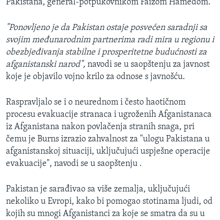
Pakistana, general-potpukovnikom Faizom Hamedom.
"Ponovljeno je da Pakistan ostaje posvećen saradnji sa
svojim međunarodnim partnerima radi mira u regionu i
obezbjeđivanja stabilne i prosperitetne budućnosti za
afganistanski narod",
navodi se u saopštenju za javnost
koje je objavilo vojno krilo za odnose s javnošću.
Raspravljalo se i o neurednom i često haotičnom
procesu evakuacije stranaca i ugroženih Afganistanaca
iz Afganistana nakon povlačenja stranih snaga, pri
čemu je Burns izrazio zahvalnost za "ulogu Pakistana u
afganistanskoj situaciji, uključujući uspješne operacije
evakuacije", navodi se u saopštenju .
Pakistan je sarađivao sa više zemalja, uključujući
nekoliko u Evropi, kako bi pomogao stotinama ljudi, od
kojih su mnogi Afganistanci za koje se smatra da su u