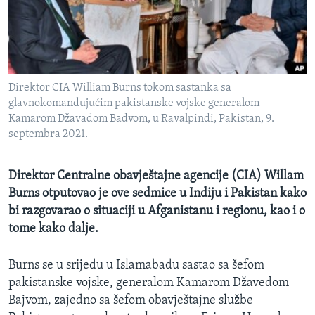
MAGAZIN
O GLASU AMERIKE
Learning English
Direktor CIA William Burns tokom sastanka sa
glavnokomandujućim pakistanske vojske generalom
PRATITE NAS
Kamarom Džavadom Bađvom, u Ravalpindi, Pakistan, 9.
septembra 2021.
Direktor Centralne obavještajne agencije (CIA) Willam
Jezici
Burns otputovao je ove sedmice u Indiju i Pakistan kako
bi razgovarao o situaciji u Afganistanu i regionu, kao i o
tome kako dalje.
Burns se u srijedu u Islamabadu sastao sa šefom
pakistanske vojske, generalom Kamarom Džavedom
Bajvom, zajedno sa šefom obavještajne službe