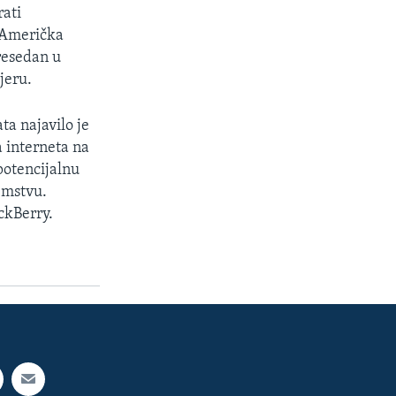
rati
 Američka
resedan u
jeru.
ta najavilo je
a interneta na
potencijalnu
zemstvu.
ckBerry.