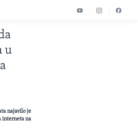
da
a u
a
ta najavilo je
a interneta na