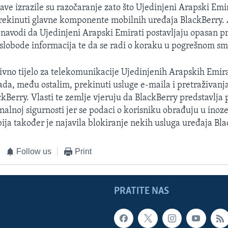
ave izrazile su razočaranje zato što Ujedinjeni Arapski Emi
rekinuti glavne komponente mobilnih uređaja BlackBerry.
 navodi da Ujedinjeni Arapski Emirati postavljaju opasan p
slobode informacija te da se radi o koraku u pogrešnom sm
ivno tijelo za telekomunikacije Ujedinjenih Arapskih Emira
pada, među ostalim, prekinuti usluge e-maila i pretraživanj
kBerry. Vlasti te zemlje vjeruju da BlackBerry predstavlja 
onalnoj sigurnosti jer se podaci o korisniku obrađuju u ino
ija također je najavila blokiranje nekih usluga uređaja Bla
Follow us
Print
PRATITE NAS