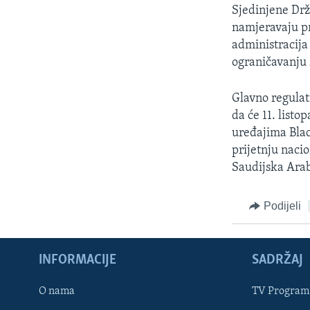
MAGAZIN
Sjedinjene Drž
O GLASU AMERIKE
namjeravaju p
administracija
ograničavanju 
Glavno regulat
da će 11. listo
uređajima Blac
prijetnju naci
Saudijska Arab
Podijeli
INFORMACIJE
SADRŽAJ
Learning English
O nama
TV Program