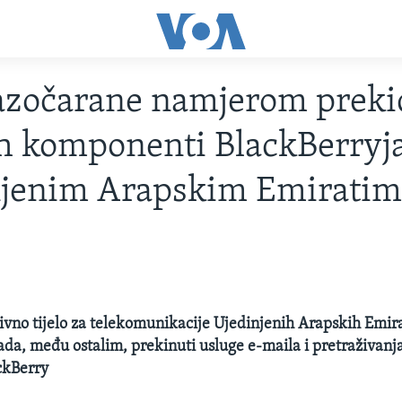
azočarane namjerom preki
h komponenti BlackBerryj
njenim Arapskim Emiratim
ivno tijelo za telekomunikacije Ujedinjenih Arapskih Emira
pada, među ostalim, prekinuti usluge e-maila i pretraživanj
ckBerry