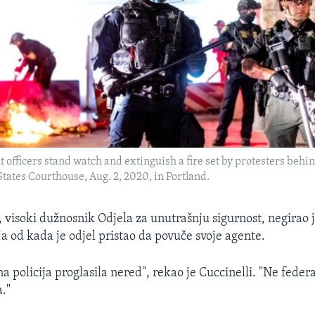
officers stand watch and extinguish a fire set by protesters behi
States Courthouse, Aug. 2, 2020, in Portland.
, visoki dužnosnik Odjela za unutrašnju sigurnost, negirao j
ja od kada je odjel pristao da povuče svoje agente.
na policija proglasila nered", rekao je Cuccinelli. "Ne feder
a."