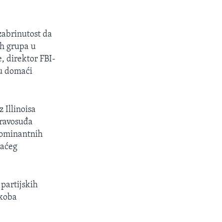
zabrinutost da
ih grupa u
, direktor FBI-
ju domaći
 Illinoisa
pravosuđa
 dominantnih
maćeg
 partijskih
ukoba