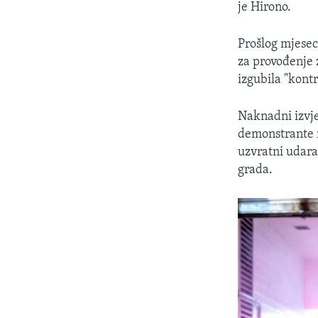
je Hirono.
Prošlog mjesec
za provođenje 
izgubila "kont
Naknadni izvješ
demonstrante n
uzvratni udarac
grada.