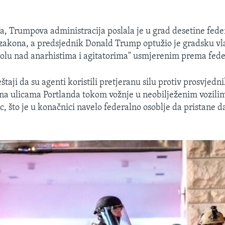
a, Trumpova administracija poslala je u grad desetine fed
zakona, a predsjednik Donald Trump optužio je gradsku vla
rolu nad anarhistima i agitatorima" usmjerenim prema fed
taji da su agenti koristili pretjeranu silu protiv prosvjednik
a ulicama Portlanda tokom vožnje u neobilježenim vozilim
, što je u konačnici navelo federalno osoblje da pristane d