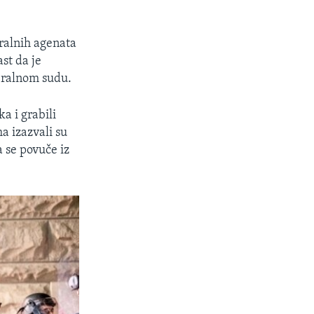
eralnih agenata
st da je
eralnom sudu.
a i grabili
a izazvali su
a se povuče iz