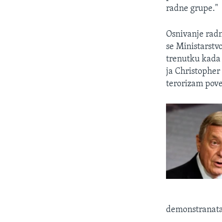
radne grupe."
Osnivanje radn
se Ministarstv
trenutku kada 
ja Christopher
terorizam pov
demonstranata 