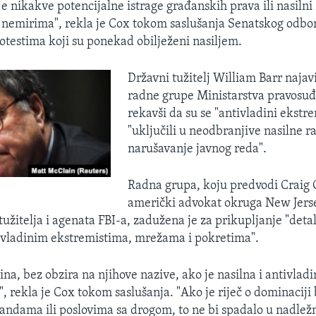
je nikakve potencijalne istrage građanskih prava ili nasilni
nemirima", rekla je Cox tokom saslušanja Senatskog odbo
otestima koji su ponekad obilježeni nasiljem.
Državni tužitelj William Barr najavi
radne grupe Ministarstva pravosuđ
rekavši da su se "antivladini ekstre
"uključili u neodbranjive nasilne rad
narušavanje javnog reda".
Radna grupa, koju predvodi Craig 
američki advokat okruga New Jersey
tužitelja i agenata FBI-a, zadužena je za prikupljanje "det
ivladinim ekstremistima, mrežama i pokretima".
ina, bez obzira na njihove nazive, ako je nasilna i antivlad
, rekla je Cox tokom saslušanja. "Ako je riječ o dominaciji 
andama ili poslovima sa drogom, to ne bi spadalo u nadlež