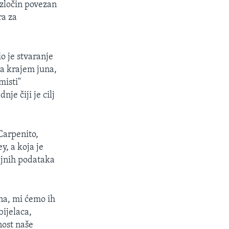
 zločin povezan
ra za
o je stvaranje
a krajem juna,
misti"
nje čiji je cilj
Carpenito,
, a koja je
aljnih podataka
ina, mi ćemo ih
bijelaca,
nost naše