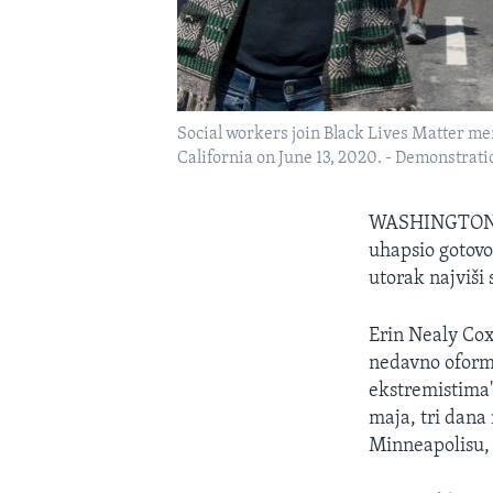
Social workers join Black Lives Matter mem
California on June 13, 2020. - Demonstrati
WASHINGTON - 
uhapsio gotovo 
utorak najviši 
Erin Nealy Cox
nedavno oforml
ekstremistima"
maja, tri dana
Minneapolisu, 