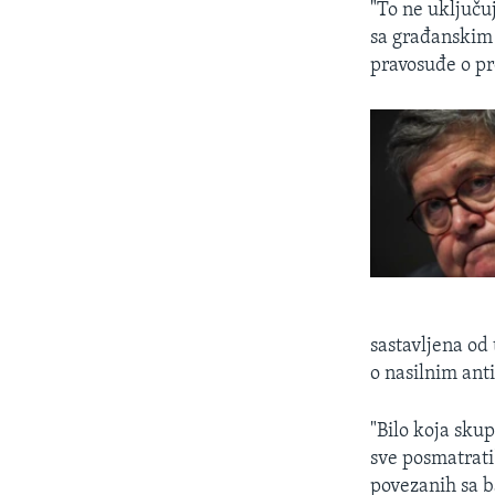
"To ne uključu
sa građanskim 
pravosuđe o pr
sastavljena od 
o nasilnim ant
"Bilo koja skup
sve posmatrati"
povezanih sa b