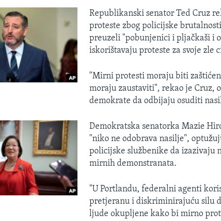
Republikanski senator Ted Cruz re
proteste zbog policijske brutalnosti
preuzeli "pobunjenici i pljačkaši i o
iskorištavaju proteste za svoje zle c
"Mirni protesti moraju biti zaštićen
moraju zaustaviti", rekao je Cruz, 
demokrate da odbijaju osuditi nasil
Demokratska senatorka Mazie Hiron
"niko ne odobrava nasilje", optužuj
policijske službenike da izazivaju n
mirnih demonstranata.
"U Portlandu, federalni agenti koris
pretjeranu i diskriminirajuću silu d
ljude okupljene kako bi mirno prote