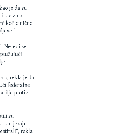
kao je da su
 i rasizma
ni koji cinično
iljeve."
i. Neredi se
optužujući
je.
o, rekla je da
ući federalne
asilje protiv
tili su
a rastjeraju
stirali", rekla