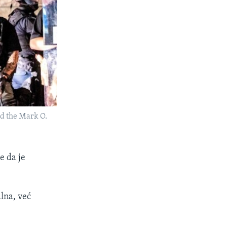
nd the Mark O.
e da je
alna, već