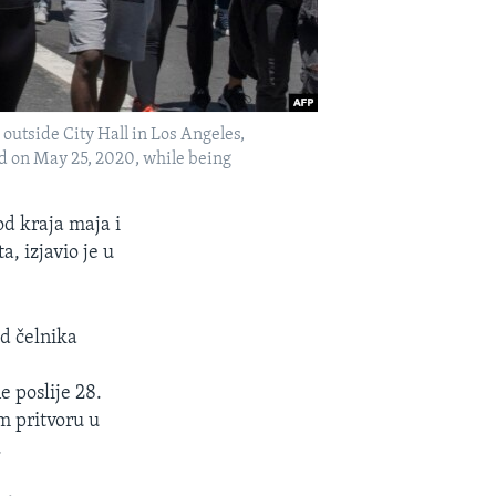
outside City Hall in Los Angeles,
yd on May 25, 2020, while being
d kraja maja i
, izjavio je u
od čelnika
 poslije 28.
m pritvoru u
.