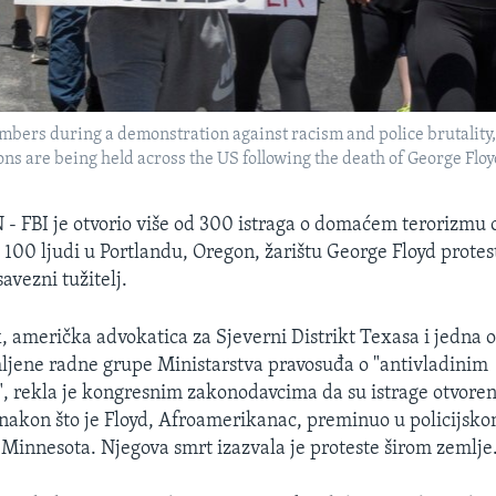
bers during a demonstration against racism and police brutality, 
ons are being held across the US following the death of George Flo
FBI je otvorio više od 300 istraga o domaćem terorizmu o
100 ljudi u Portlandu, Oregon, žarištu George Floyd protesta
savezni tužitelj.
, američka advokatica za Sjeverni Distrikt Texasa i jedna 
jene radne grupe Ministarstva pravosuđa o "antivladinim
, rekla je kongresnim zakonodavcima da su istrage otvorene
 nakon što je Floyd, Afroamerikanac, preminuo u policijsko
Minnesota. Njegova smrt izazvala je proteste širom zemlje