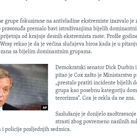
e grupe fokusirane na antivladine ekstremiste izazvalo je 
o pravosuđa premalo bavi istraživanjima bijelih dominantn
prijetnja od krajnje desnih ekstremista raste. Prošle godine
 Wray rekao je da je većina slučajeva biroa kada je u pitan
ezana sa bijelim dominantnim grupama.
Demokratski senator Dick Durbin iz
pitao je Cox zašto je Ministarstvo 
„prestalo pratiti incidente bijelih
grupa kao posebnu kategoriju do
terorizma“. Cox je rekla da ne zna.
Saslušanje je donijelo zaoštravanje
strasti zbog povremeno nasilnih s
i policije posljednjih sedmica.