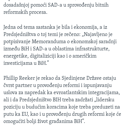
dosadašnjoj pomoći SAD-a u sprovođenju bitnih
reformskih procesa.
Jedna od tema sastanka je bila i ekonomija, a iz
Predsjedništva o toj temi je rečeno: „Najavljeno je
potpisivanje Memoranduma o ekonomskoj saradnji
između BiH i SAD-a u oblastima infrastrukturte,
energetike, digitaliziciji kao i o američkim
investicijama u BiH.”
Phillip Reeker je rekao da Sjedinjene Države ostaju
čvrst partner u provođenju reformi i ispunjavanju
uslova za napredak ka evroatlantskim integracijama,
ali i da Predsjedništvo BIH treba zadržati „lidersku
poziciju u budućim koracima koje treba preduzeti na
putu ka EU, kao i u provođenju drugih reformi koje će
omogućiti bolјi život građanima BiH”.