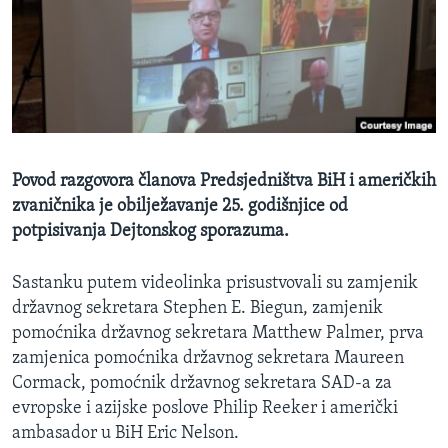
MAGAZIN
O GLASU AMERIKE
Learning English
PRATITE NAS
Povod razgovora članova Predsjedništva BiH i američkih
zvaničnika je obilježavanje 25. godišnjice od
potpisivanja Dejtonskog sporazuma.
Jezici
Sastanku putem videolinka prisustvovali su zamjenik
državnog sekretara Stephen E. Biegun, zamjenik
pomoćnika državnog sekretara Matthew Palmer, prva
zamjenica pomoćnika državnog sekretara Maureen
Cormack, pomoćnik državnog sekretara SAD-a za
evropske i azijske poslove Philip Reeker i američki
ambasador u BiH Eric Nelson.