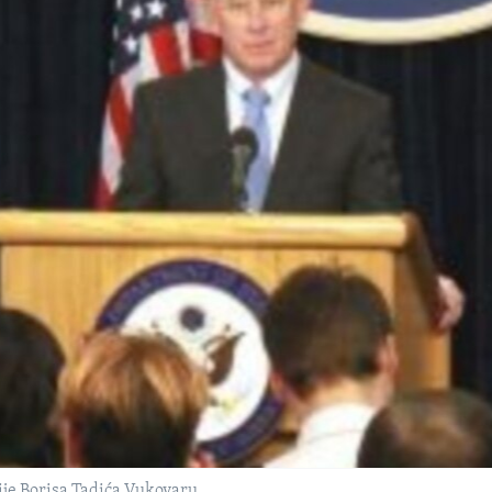
ije Borisa Tadića Vukovaru