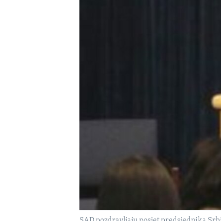
MAGAZIN
O GLASU AMERIKE
SAD pozdravljaju posjet predsjednika Srb