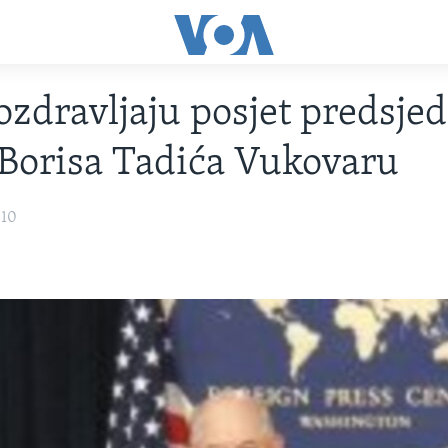
zdravljaju posjet predsje
 Borisa Tadića Vukovaru
010