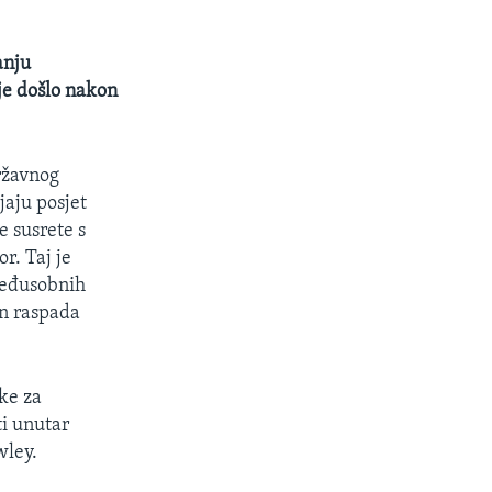
anju
je došlo nakon
ržavnog
jaju posjet
e susrete s
r. Taj je
 međusobnih
on raspada
ke za
ti unutar
wley.