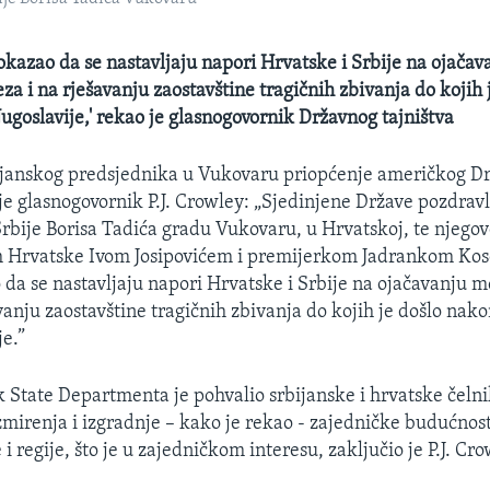
pokazao da se nastavljaju napori Hrvatske i Srbije na ojačav
a i na rješavanju zaostavštine tragičnih zbivanja do kojih 
Jugoslavije,' rekao je glasnogovornik Državnog tajništva
ijanskog predsjednika u Vukovaru priopćenje američkog D
 je glasnogovornik P.J. Crowley: „Sjedinjene Države pozdravl
rbije Borisa Tadića gradu Vukovaru, u Hrvatskoj, te njegov
 Hrvatske Ivom Josipovićem i premijerkom Jadrankom Koso
 da se nastavljaju napori Hrvatske i Srbije na ojačavanju
avanju zaostavštine tragičnih zbivanja do kojih je došlo nak
je.”
 State Departmenta je pohvalio srbijanske i hrvatske čelni
mirenja i izgradnje – kako je rekao - zajedničke budućnos
i regije, što je u zajedničkom interesu, zaključio je P.J. Cro