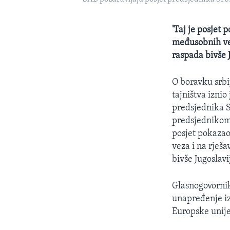
'Taj je posjet 
međusobnih vez
raspada bivše 
O boravku srb
tajništva iznio
predsjednika S
predsjednikom
posjet pokazao
veza i na rješ
bivše Jugoslavi
Glasnogovornik
unapređenje iz
Europske unije 