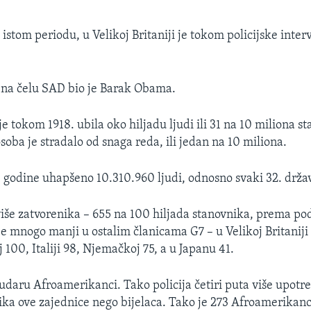
istom periodu, u Velikoj Britaniji je tokom policijske inte
 na čelu SAD bio je Barak Obama.
je tokom 1918. ubila oko hiljadu ljudi ili 31 na 10 miliona s
oba je stradalo od snaga reda, ili jedan na 10 miliona.
 godine uhapšeno 10.310.960 ljudi, odnosno svaki 32. držav
više zatvorenika – 655 na 100 hiljada stanovnika, prema p
 je mnogo manji u ostalim članicama G7 – u Velikoj Britanij
 100, Italiji 98, Njemačkoj 75, a u Japanu 41.
udaru Afroamerikanci. Tako policija četiri puta više upotre
ika ove zajednice nego bijelaca. Tako je 273 Afroamerikanc