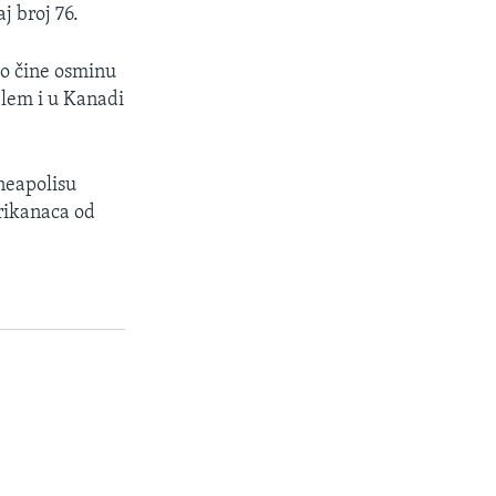
j broj 76.
ko čine osminu
blem i u Kanadi
neapolisu
rikanaca od