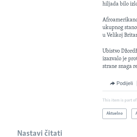
hiljada bilo iz
Afroamerikanci
ukupnog stanov
u Velikoj Brita
Ubistvo Džordž
izazvalo je pr
strane snaga r
Podijeli
This item is part of
Aktuelno
Nastavi čitati