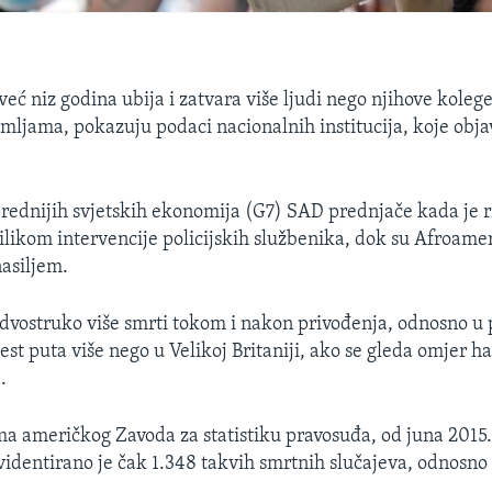
već niz godina ubija i zatvara više ljudi nego njihove kole
emljama, pokazuju podaci nacionalnih institucija, koje obj
rednijih svjetskih ekonomija (G7) SAD prednjače kada je r
ilikom intervencije policijskih službenika, dok su Afroame
asiljem.
dvostruko više smrti tokom i nakon privođenja, odnosno u 
 šest puta više nego u Velikoj Britaniji, ako se gleda omjer h
.
 američkog Zavoda za statistiku pravosuđa, od juna 2015
videntirano je čak 1.348 takvih smrtnih slučajeva, odnosno 