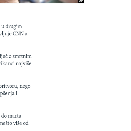
ge u drugim
avljuje CNN a
iječ o smrtnim
rikanci najviše
pritvoru, nego
apšenja i
. do marta
nešto više od