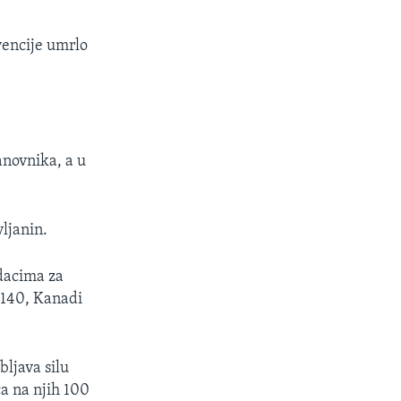
rvencije umrlo
tanovnika, a u
ljanin.
odacima za
i 140, Kanadi
bljava silu
a na njih 100