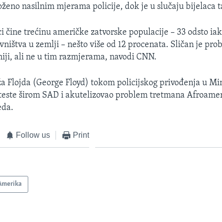
loženo nasilnim mjerama policije, dok je u slučaju bijelaca ta
 čine trećinu američke zatvorske populacije – 33 odsto ia
ništva u zemlji – nešto više od 12 procenata. Sličan je pro
niji, ali ne u tim razmjerama, navodi CNN.
a Flojda (George Floyd) tokom policijskog privođenja u Mi
oteste širom SAD i akutelizovao problem tretmana Afroame
eda.
Follow us
Print
Amerika