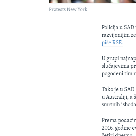
Protests New York
Policija u SAD 
razvijenijim z
piše RSE.
U grupi najnap
slučajevima pr
pogođeni tim n
Tako je u SAD 
u Australiji, a
smrtnih ishoda
Prema podacima
2016. godine e
četiri dnevno.