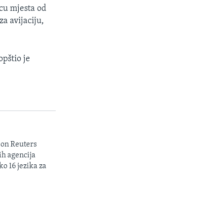
icu mjesta od
a avijaciju,
opštio je
son Reuters
ih agencija
ko 16 jezika za