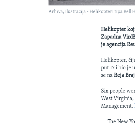
Arhiva, ilustracija - Helikopteri tipa Be
Helikopter koji
Zapadna Virdžin
je agencija Reu
Helikopter, či
put 17 i bio je
se na
Reja Bra
Six people wer
West Virginia,
Management.
— The New Yo