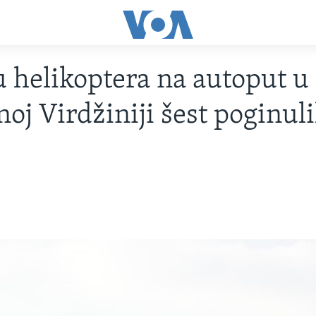
 helikoptera na autoput u
oj Virdžiniji šest poginul