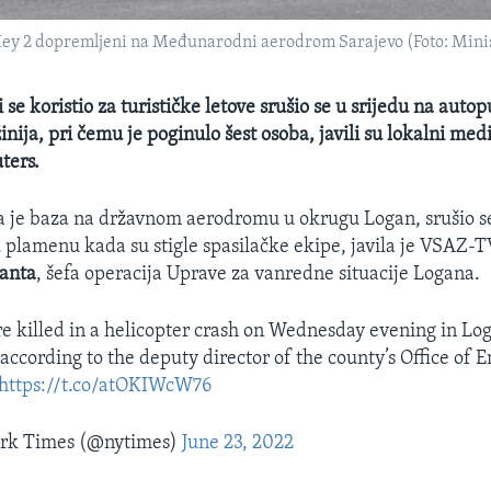
ll Hey 2 dopremljeni na Međunarodni aerodrom Sarajevo (Foto: Min
 se koristio za turističke letove srušio se u srijedu na autop
ija, pri čemu je poginulo šest osoba, javili su lokalni medij
ters.
ja je baza na državnom aerodromu u okrugu Logan, srušio s
 u plamenu kada su stigle spasilačke ekipe, javila je VSAZ-TV
janta
, šefa operacija Uprave za vanredne situacije Logana.
e killed in a helicopter crash on Wednesday evening in Lo
 according to the deputy director of the county’s Office of
https://t.co/atOKIWcW76
rk Times (@nytimes)
June 23, 2022