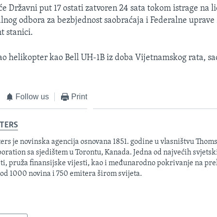
́e Državni put 17 ostati zatvoren 24 sata tokom istrage na l
lnog odbora za bezbjednost saobraćaja i Federalne uprave z
t stanici.
sao helikopter kao Bell UH-1B iz doba Vijetnamskog rata, sa
Follow us
Print
TERS
ers je novinska agencija osnovana 1851. godine u vlasništvu Thom
oration sa sjedištem u Torontu, Kanada. Jedna od najvećih svjetsk
sti, pruža finansijske vijesti, kao i međunarodno pokrivanje na pre
 od 1000 novina i 750 emitera širom svijeta.