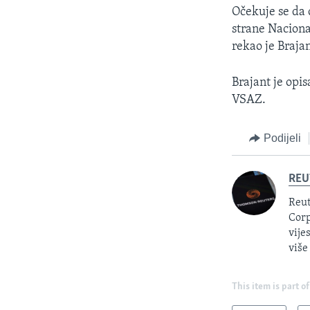
Očekuje se da c
strane Naciona
rekao je Brajan
Brajant je opi
VSAZ.
Podijeli
REU
Reut
Corp
vije
više
This item is part of