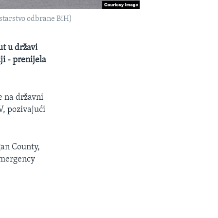
istarstvo odbrane BiH)
ut u državi
i - prenijela
e na državni
, pozivajući
gan County,
 Emergency