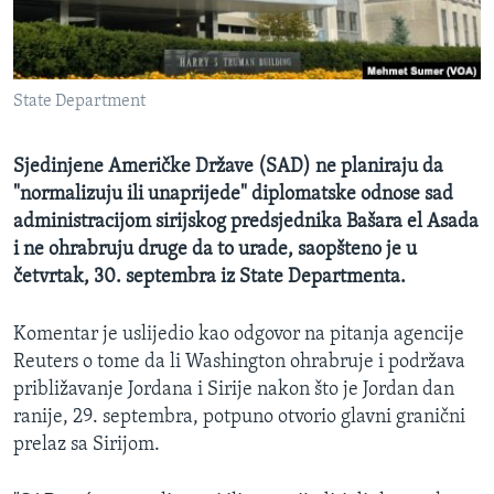
MAGAZIN
O GLASU AMERIKE
State Department
Learning English
Sjedinjene Američke Države (SAD) ne planiraju da
PRATITE NAS
"normalizuju ili unaprijede" diplomatske odnose sad
administracijom sirijskog predsjednika Bašara el Asada
i ne ohrabruju druge da to urade, saopšteno je u
četvrtak, 30. septembra iz State Departmenta.
Jezici
Komentar je uslijedio kao odgovor na pitanja agencije
Reuters o tome da li Washington ohrabruje i podržava
približavanje Jordana i Sirije nakon što je Jordan dan
ranije, 29. septembra, potpuno otvorio glavni granični
prelaz sa Sirijom.