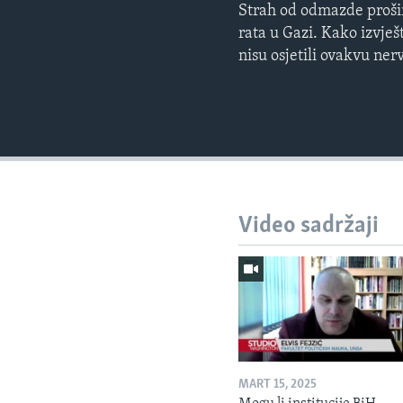
Strah od odmazde proši
rata u Gazi. Kako izvj
nisu osjetili ovakvu ner
Video sadržaji
MART 15, 2025