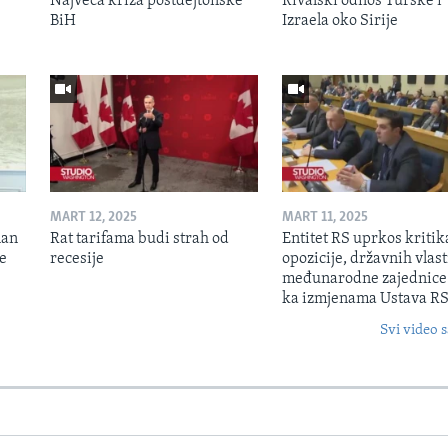
Najveća kriza postdejtonske
Rivalski odnos Turske i
BiH
Izraela oko Sirije
MART 12, 2025
MART 11, 2025
lan
Rat tarifama budi strah od
Entitet RS uprkos kriti
je
recesije
opozicije, državnih vlasti
međunarodne zajednice
ka izmjenama Ustava R
Svi video s