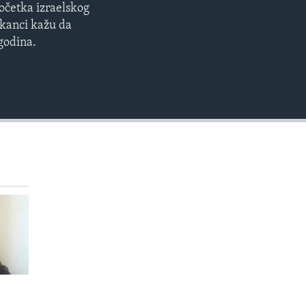
očetka izraelskog
EMBED
ikanci kažu da
 godina.