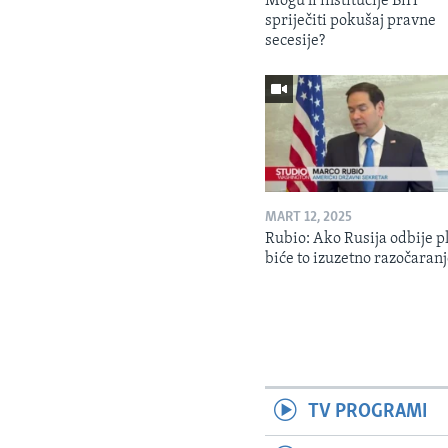
Mogu li institucije BiH
spriječiti pokušaj pravne
secesije?
MART 12, 2025
Rubio: Ako Rusija odbije p
biće to izuzetno razočaran
TV PROGRAMI