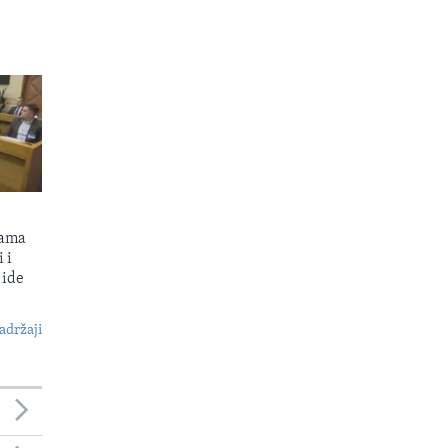
kama
 i
 ide
S
adržaji