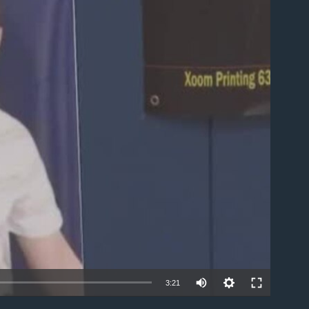
able
3:21