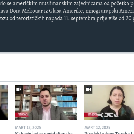
rio se američkim muslimanskim zajednicama od početka p
eštava Dora Mekouar iz Glasa Amerike, mnogi arapski Amer
vozu od terorističkih napada 11. septembra prije više od 20
MART 12, 2025
MART 12, 2025