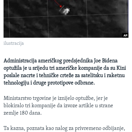
MAGAZIN
O GLASU AMERIKE
Learning English
ilustracija
PRATITE NAS
Administracija američkog predsjednika Joe Bidena
optužila je u srijedu tri američke kompanije da su Kini
Jezici
poslale nacrte i tehničke crteže za satelitsku i raketnu
tehnologiju i druge prototipove odbrane.
Ministarstvo trgovine je iznijelo optužbe, jer je
blokiralo tri kompanije da izvoze artikle u strane
zemlje 180 dana.
Ta kazna, poznata kao nalog za privremeno odbijanje,