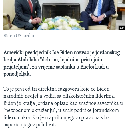
MAGAZIN
O GLASU AMERIKE
Learning English
Biden US Jordan
PRATITE NAS
Američki predsjednik Joe Biden nazvao je jordanskog
kralja Abdulaha "dobrim, lojalnim, pristojnim
prijateljem", za vrijeme sastanka u Bijeloj kući u
Jezici
ponedjeljak.
To je prvi od tri direktna razgovora koje će Biden
narednih nedjelja voditi sa bliskoistočnim liderima.
Biden je kralja Jordana opisao kao snažnog saveznika u
"nezgodnom okruženju", u znak podrške jorandskom
lideru nakon što je u aprilu njegovo pravo na vlast
osporio njegov polubrat.