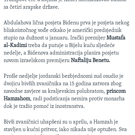
sa četiri arapske države.
Abdulahova lična posjeta Bidenu prva je posjeta nekog
bliskoistočnog vođe otkako je američki predsjednik
stupio na dužnost u januaru. Irački premijer
Mustafa
al-Kadimi
treba da putuje u Bijelu kuću sljedeće
nedelje, a Bidenova administracija planira posjetu
novom izraelskom premijeru
Naftaliju Benetu.
Prošle nedjelje jordanski bezbjednosni sud osudio je
dvojicu bivših zvaničnika na 15 godina zatvora zbog
navodne zavjere sa kraljevskim polubratom,
princom
Hamzahom
, radi podsticanja nemira protiv monarha
dok je tražio pomoć iz inostranstva.
Bivši zvaničnici uhapšeni su u aprilu, a Hamzah je
stavljen u kućni pritvor, iako nikada nije optužen. Sva