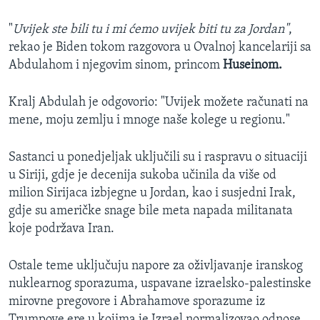
"
Uvijek ste bili tu i mi ćemo uvijek biti tu za Jordan"
,
rekao je Biden tokom razgovora u Ovalnoj kancelariji sa
Abdulahom i njegovim sinom, princom
Huseinom.
Kralj Abdulah je odgovorio: "Uvijek možete računati na
mene, moju zemlju i mnoge naše kolege u regionu."
Sastanci u ponedjeljak uključili su i raspravu o situaciji
u Siriji, gdje je decenija sukoba učinila da više od
milion Sirijaca izbjegne u Jordan, kao i susjedni Irak,
gdje su američke snage bile meta napada militanata
koje podržava Iran.
Ostale teme uključuju napore za oživljavanje iranskog
nuklearnog sporazuma, uspavane izraelsko-palestinske
mirovne pregovore i Abrahamove sporazume iz
Trumpove ere u kojima je Izrael normalizovao odnose