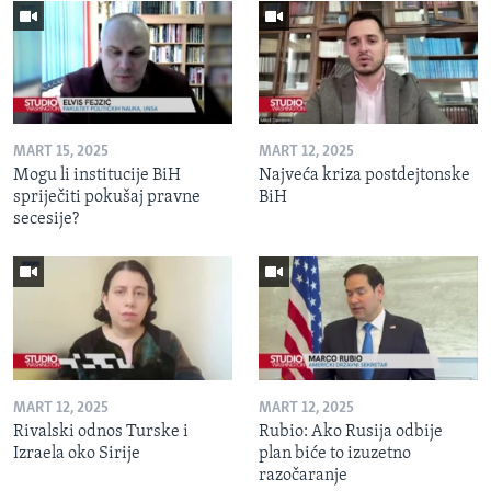
MART 15, 2025
MART 12, 2025
Mogu li institucije BiH
Najveća kriza postdejtonske
spriječiti pokušaj pravne
BiH
secesije?
MART 12, 2025
MART 12, 2025
Rivalski odnos Turske i
Rubio: Ako Rusija odbije
Izraela oko Sirije
plan biće to izuzetno
razočaranje