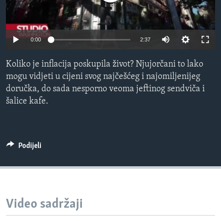
MAGAZIN
O GLASU AMERIKE
0:00
2:37
Learning English
Koliko je inflacija poskupila život? Njujorčani to lako
mogu vidjeti u cijeni svog najčešćeg i najomiljenijeg
PRATITE NAS
doručka, do sada nesporno veoma jeftinog sendviča i
šalice kafe.
Jezici
Podijeli
Video sadržaji