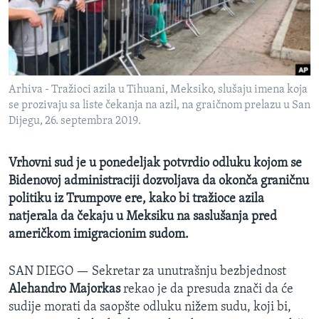
MAGAZIN
O GLASU AMERIKE
Learning English
Arhiva - Tražioci azila u Tihuani, Meksiko, slušaju imena koja
se prozivaju sa liste čekanja na azil, na graičnom prelazu u San
PRATITE NAS
Dijegu, 26. septembra 2019.
Vrhovni sud je u ponedeljak potvrdio odluku kojom se
Bidenovoj administraciji dozvoljava da okonča graničnu
Jezici
politiku iz Trumpove ere, kako bi tražioce azila
natjerala da čekaju u Meksiku na saslušanja pred
američkom imigracionim sudom.
SAN DIEGO —
Sekretar za unutrašnju bezbjednost
Alehandro Majorkas
rekao je da presuda znači da će
sudije morati da saopšte odluku nižem sudu, koji bi,