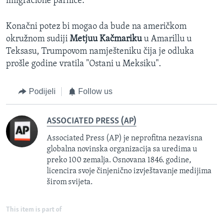
imigracione parnice.
Konačni potez bi mogao da bude na američkom
okružnom sudiji
Metjuu Kačmariku
u Amarillu u
Teksasu, Trumpovom namješteniku čija je odluka
prošle godine vratila "Ostani u Meksiku".
Podijeli
Follow us
ASSOCIATED PRESS (AP)
Associated Press (AP) je neprofitna nezavisna
globalna novinska organizacija sa uredima u
preko 100 zemalja. Osnovana 1846. godine,
licencira svoje činjenično izvještavanje medijima
širom svijeta.
This item is part of