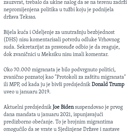
zauzvrat, trebalo da ukine nalog da se na terenu zadrži
nepromijenjena politika u tužbi koju je podnijela
država Teksas.
Bijela kuća i Odeljenje za unutrašnju bezbjednost
(DHS) nisu komentarisali potvrdu odluke Vrhovnog
suda. Sekretarijat za pravosuđe odbio je da reaguje,
dok zvaničnici u Meksiku nisu imali komentar.
Oko 70.000 migranata je bilo podvrgnuto politici,
zvanično poznatoj kao "Protokoli za zaštitu migranata"
ili MPP, od kada ju je bivši predsjednik
Donald Trump
uveo u januaru 2019.
Aktuelni predsjednik
Joe Biden
suspendovao je prvog
dana mandata u januaru 2021, ispunjavajući
predizborno obećanje. To je brojnim migrantima
omogućilo da se vrate u Sjedinjene Države i nastave