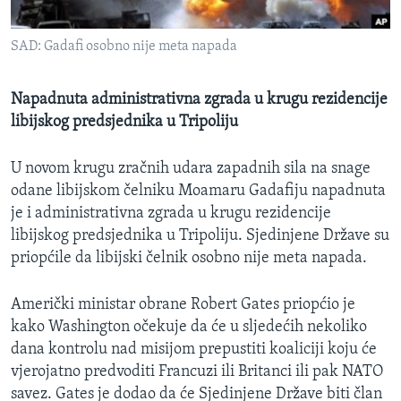
MAGAZIN
SAD: Gadafi osobno nije meta napada
O GLASU AMERIKE
Learning English
Napadnuta administrativna zgrada u krugu rezidencije
libijskog predsjednika u Tripoliju
PRATITE NAS
U novom krugu zračnih udara zapadnih sila na snage
odane libijskom čelniku Moamaru Gadafiju napadnuta
je i administrativna zgrada u krugu rezidencije
Jezici
libijskog predsjednika u Tripoliju. Sjedinjene Države su
priopćile da libijski čelnik osobno nije meta napada.
Američki ministar obrane Robert Gates priopćio je
kako Washington očekuje da će u sljedećih nekoliko
dana kontrolu nad misijom prepustiti koaliciji koju će
vjerojatno predvoditi Francuzi ili Britanci ili pak NATO
savez. Gates je dodao da će Sjedinjene Države biti član