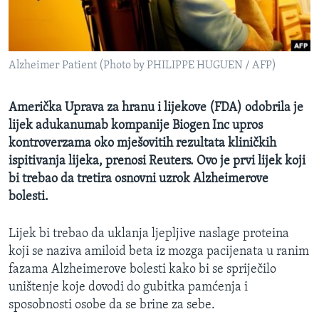
MAGAZIN
O GLASU AMERIKE
Alzheimer Patient (Photo by PHILIPPE HUGUEN / AFP)
Learning English
Američka Uprava za hranu i lijekove (FDA) odobrila je
PRATITE NAS
lijek adukanumab kompanije Biogen Inc upros
kontroverzama oko mješovitih rezultata kliničkih
ispitivanja lijeka, prenosi Reuters. Ovo je prvi lijek koji
bi trebao da tretira osnovni uzrok Alzheimerove
Jezici
bolesti.
Lijek bi trebao da uklanja ljepljive naslage proteina
koji se naziva amiloid beta iz mozga pacijenata u ranim
fazama Alzheimerove bolesti kako bi se spriječilo
uništenje koje dovodi do gubitka pamćenja i
sposobnosti osobe da se brine za sebe.