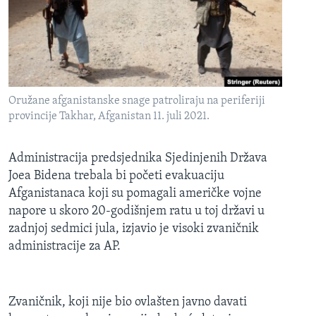
MAGAZIN
O GLASU AMERIKE
Learning English
Oružane afganistanske snage patroliraju na periferiji
PRATITE NAS
provincije Takhar, Afganistan 11. juli 2021.
Administracija predsjednika Sjedinjenih Država
Joea Bidena trebala bi početi evakuaciju
Jezici
Afganistanaca koji su pomagali američke vojne
napore u skoro 20-godišnjem ratu u toj državi u
zadnjoj sedmici jula, izjavio je visoki zvaničnik
administracije za AP.
Zvaničnik, koji nije bio ovlašten javno davati