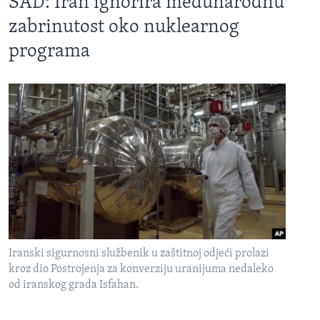
SAD: Iran ignorira međunarodnu
zabrinutost oko nuklearnog
programa
Iranski sigurnosni službenik u zaštitnoj odjeći prolazi
kroz dio Postrojenja za konverziju uranijuma nedaleko
od iranskog grada Isfahan.