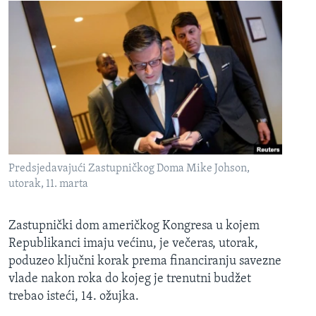
Predsjedavajući Zastupničkog Doma Mike Johson,
utorak, 11. marta
Zastupnički dom američkog Kongresa u kojem
Republikanci imaju većinu, je večeras, utorak,
poduzeo ključni korak prema financiranju savezne
vlade nakon roka do kojeg je trenutni budžet
trebao isteći, 14. ožujka.