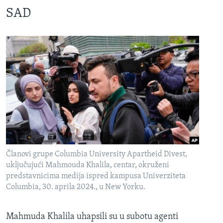
SAD
Članovi grupe Columbia University Apartheid Divest,
uključujući Mahmouda Khalila, centar, okruženi
predstavnicima medija ispred kampusa Univerziteta
Columbia, 30. aprila 2024., u New Yorku.
Mahmuda Khalila uhapsili su u subotu agenti