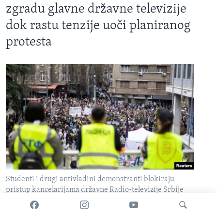
zgradu glavne državne televizije
dok rastu tenzije uoči planiranog
protesta
Studenti i drugi antivladini demonstranti blokiraju
pristup kancelarijama državne Radio-televizije Srbije
(RTS), držeći zaposlene napolju i primoravajući da se
ugase dio programa uživo, u Beogradu, Srbija, 11. marta