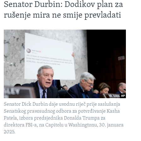
Senator Durbin: Dodikov plan za
rušenje mira ne smije prevladati
Senator Dick Durbin daje uvodnu riječ prije saslušanja
Senatskog pravosudnog odbora za potvrđivanje Kasha
Patela, izbora predsjednika Donalda Trumpa za
direktora FBI-a, na Capitolu u Washingtonu, 30. januara
2025.