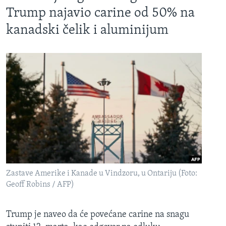
Trump najavio carine od 50% na
kanadski čelik i aluminijum
Zastave Amerike i Kanade u Vindzoru, u Ontariju (Foto:
Geoff Robins / AFP)
Trump je naveo da će povećane carine na snagu