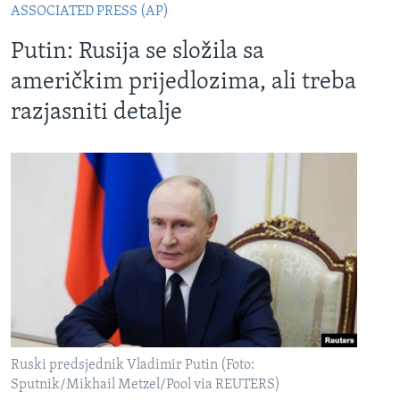
ASSOCIATED PRESS (AP)
Putin: Rusija se složila sa
američkim prijedlozima, ali treba
razjasniti detalje
Ruski predsjednik Vladimir Putin (Foto:
Sputnik/Mikhail Metzel/Pool via REUTERS)