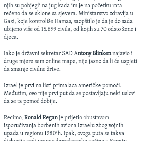
njih su pobjegli na jug kada im je na početku rata
rečeno da se sklone sa sjevera. Ministarstvo zdravlja u
Gazi, koje kontroliše Hamas, saopštilo je da je do sada
ubijeno više od 15.899 civila, od kojih su 70 odsto žene i
djeca.
Iako je državni sekretar SAD A
ntony Blinken
najavio i
druge mjere sem online mape, nije jasno da li će uspjeti
da smanje civilne žrtve.
Izrael je prvi na listi primalaca američke pomoći.
Međutim, ovo nije prvi put da se postavljaju neki uslovi
da se ta pomoć dobije.
Recimo,
Ronald Regan
je prijetio obustavom
isporučivanja borbenih aviona Izraelu zbog vojnih
upada u regionu 1980ih. Ipak, ovoga puta se takva