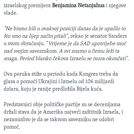
izraelskog premijera
Benjamina Netanjahua
i njegove
vlade.
"Ne bismo bili u ovakvoj poziciji danas da je upalilo to
što smo na lijep način pitali"
, rekao je senator Sanders
u svom obraćanju. "
Vrijeme je da SAD upotrijebe moć
nad svojim saveznikom. A svi znamo u čemu leži ta
snaga. Period blanko čekova Izraelu se mora okončati".
Ova poruka stiže u periodu kada Kongres treba da
glasa o pomoći Ukrajini i Izraelu od 106 milijardi
dolara, koju je ranije predložila Bijela kuća.
Predstavnici obje političke partije su se decenijama
držali stava da je Amerika najveći zaštitnik Izraela, i
nezamislivo je da se takvom savezniku ne odobri
pomoć.