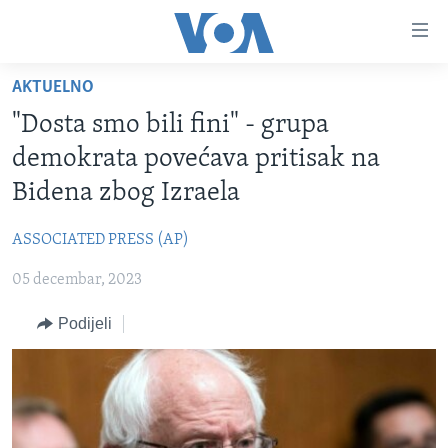
Linkovi
Pređi
na
AKTUELNO
glavni
TV PROGRAM
sadržaj
"Dosta smo bili fini" - grupa
VIDEO
Pređi
demokrata povećava pritisak na
na
FOTOGRAFIJE DANA
Bidena zbog Izraela
glavnu
VIJESTI
navigaciju
ASSOCIATED PRESS (AP)
Idi
NAUKA I TEHNOLOGIJA
SJEDINJENE AMERIČKE DRŽAVE
na
05 decembar, 2023
SPECIJALNI PROJEKTI
BOSNA I HERCEGOVINA
pretragu
KORUPCIJA
Podijeli
SVIJET
SLOBODA MEDIJA
ŽENSKA STRANA
IZBJEGLIČKA STRANA