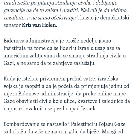
uradi nešto po pitanju stradanja civila, i dobijanju
garancija da će to zaista i uraditi. Naš cilj je da vidimo
rezultate, a ne samo očekivanja"
, kazao je demokratski
senator
Kris van Holen.
Bidenova administracija je prošle nedelje javno
insistirala na tome da se lideri u Izraelu usaglase sa
američkim zahtjevima da se smanje stradanja civila u
Gazi, a ne samo da te zahtjeve saslušaju.
Kada je istekao privremeni prekid vatre, izraelska
vojska je saopštila da je počela da primjenjuje jednu od
mjera Bidenove administracije: da preko online mape
Gaze obavijesti civile koje ulice, kvartove i zajednice da
napuste i evakuišu se pred napad Izraela.
Bombardovanje se nastavilo i Palestinci u Pojasu Gaze
sada kažu da više nemaju ni gdje da bježe. Mnogi od