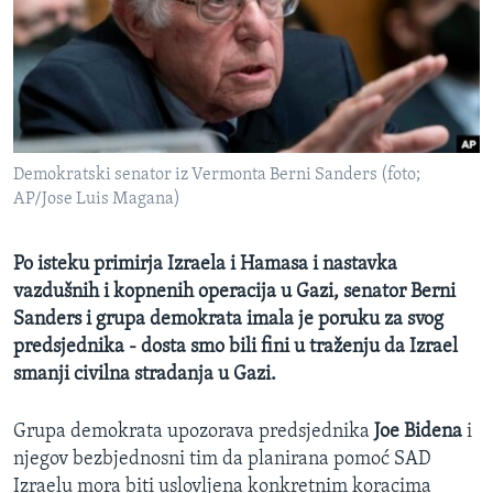
MAGAZIN
O GLASU AMERIKE
Learning English
Demokratski senator iz Vermonta Berni Sanders (foto;
PRATITE NAS
AP/Jose Luis Magana)
Po isteku primirja Izraela i Hamasa i nastavka
Jezici
vazdušnih i kopnenih operacija u Gazi, senator Berni
Sanders i grupa demokrata imala je poruku za svog
predsjednika - dosta smo bili fini u traženju da Izrael
smanji civilna stradanja u Gazi.
Grupa demokrata upozorava predsjednika
Joe Bidena
i
njegov bezbjednosni tim da planirana pomoć SAD
Izraelu mora biti uslovljena konkretnim koracima