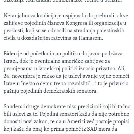
diskusija vodi unutar demokratske većine u Senatu.
Netanjahuova koalicija je uspijevala da prebrodi takve
zahtjeve pojedinih članova Kongresa ili organizacija u
prošlosti, koji su se odnosili na stradanja palestinskih
civila u dosadašnjim ratovima sa Hamasom.
Biden je od početka imao politiku da javno podržava
Izrael, dok je eventualne američke zahtjeve za
promjenama u izraelskoj politici iznosio privatno. Ali,
24. novembra je rekao da je uslovljavanje vojne pomoći
Izraelu "nešto o čemu treba razmisliti" - i to je privuklo
pažnju pojedinih demokratskih senatora.
Sanders i druge demokrate nisu precizirali koji bi tačno
bili uslovi za to. Pojedini senatori kažu da nije potrebno
donositi novi zakon, te da u Americi već postoje propisi
koji kažu da onaj ko prima pomoć iz SAD mora da