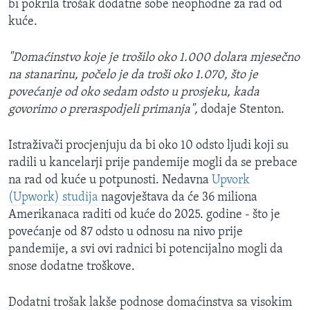
bi pokrila trošak dodatne sobe neophodne za rad od
kuće.
"Domaćinstvo koje je trošilo oko 1.000 dolara mjesečno
na stanarinu, počelo je da troši oko 1.070, što je
povećanje od oko sedam odsto u prosjeku, kada
govorimo o preraspodjeli primanja",
dodaje Stenton.
Istraživači procjenjuju da bi oko 10 odsto ljudi koji su
radili u kancelarji prije pandemije mogli da se prebace
na rad od kuće u potpunosti. Nedavna
Upvork
(Upwork) studija
nagovještava da će 36 miliona
Amerikanaca raditi od kuće do 2025. godine - što je
povećanje od 87 odsto u odnosu na nivo prije
pandemije, a svi ovi radnici bi potencijalno mogli da
snose dodatne troškove.
Dodatni trošak lakše podnose domaćinstva sa visokim