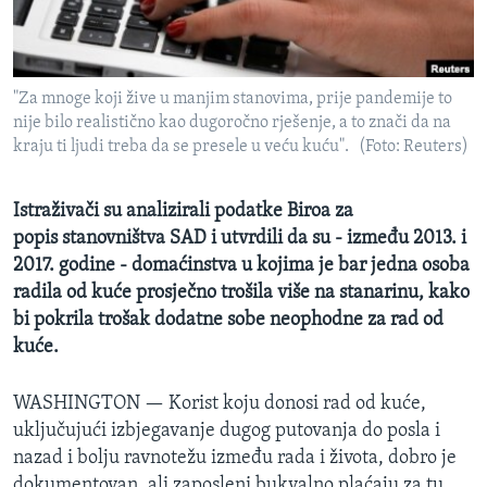
MAGAZIN
O GLASU AMERIKE
"Za mnoge koji žive u manjim stanovima, prije pandemije to
Learning English
nije bilo realistično kao dugoročno rješenje, a to znači da na
kraju ti ljudi treba da se presele u veću kuću". (Foto: Reuters)
PRATITE NAS
Istraživači su analizirali podatke Biroa za
popis stanovništva SAD i utvrdili da su - između 2013. i
2017. godine - domaćinstva u kojima je bar jedna osoba
Jezici
radila od kuće prosječno trošila više na stanarinu, kako
bi pokrila trošak dodatne sobe neophodne za rad od
kuće.
WASHINGTON —
Korist koju donosi rad od kuće,
uključujući izbjegavanje dugog putovanja do posla i
nazad i bolju ravnotežu između rada i života, dobro je
dokumentovan, ali zaposleni bukvalno plaćaju za tu