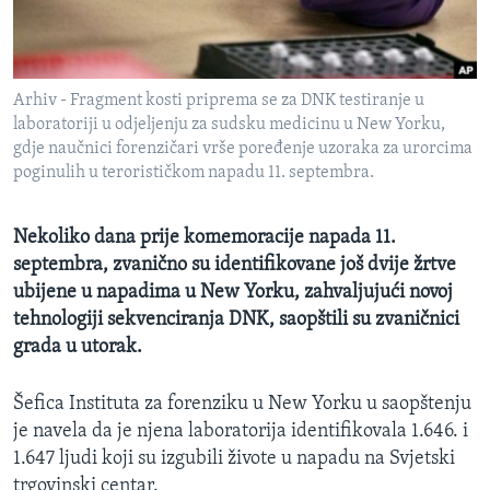
MAGAZIN
O GLASU AMERIKE
Arhiv - Fragment kosti priprema se za DNK testiranje u
Learning English
laboratoriji u odjeljenju za sudsku medicinu u New Yorku,
gdje naučnici forenzičari vrše poređenje uzoraka za urorcima
poginulih u terorističkom napadu 11. septembra.
PRATITE NAS
Nekoliko dana prije komemoracije napada 11.
septembra, zvanično su identifikovane još dvije žrtve
Jezici
ubijene u napadima u New Yorku, zahvaljujući novoj
tehnologiji sekvenciranja DNK, saopštili su zvaničnici
grada u utorak.
Šefica Instituta za forenziku u New Yorku u saopštenju
je navela da je njena laboratorija identifikovala 1.646. i
1.647 ljudi koji su izgubili živote u napadu na Svjetski
trgovinski centar.