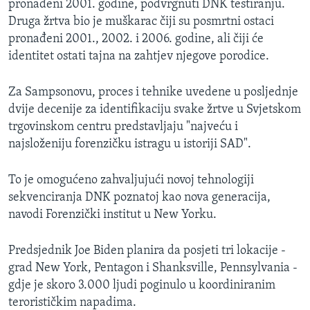
pronađeni 2001. godine, podvrgnuti DNK testiranju.
Druga žrtva bio je muškarac čiji su posmrtni ostaci
pronađeni 2001., 2002. i 2006. godine, ali čiji će
identitet ostati tajna na zahtjev njegove porodice.
Za Sampsonovu, proces i tehnike uvedene u posljednje
dvije decenije za identifikaciju svake žrtve u Svjetskom
trgovinskom centru predstavljaju "najveću i
najsloženiju forenzičku istragu u istoriji SAD".
To je omogućeno zahvaljujući novoj tehnologiji
sekvenciranja DNK poznatoj kao nova generacija,
navodi Forenzički institut u New Yorku.
Predsjednik Joe Biden planira da posjeti tri lokacije -
grad New York, Pentagon i Shanksville, Pennsylvania -
gdje je skoro 3.000 ljudi poginulo u koordiniranim
terorističkim napadima.