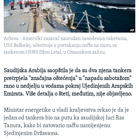
MAGAZIN
O GLASU AMERIKE
Learning English
Arhiva - Američki razarač naoružan navođenim raketama,
USS Balkelej, učestvuje u pretakanju nafte na moru sa
PRATITE NAS
tankerom USNS Džon Letal, u Omanskom zalivu.
Saudijska Arabija saopštila je da su dva njena tankera
pretrpjela "značajna oštećenja" u "napadu sabotažom"
Jezici
rano u nedjelju u vodama pokraj Ujedinjenih Arapskih
Emirata. Više detalja o šteti, međutim, nije objavljeno.
Ministar energetike u vladi kraljevstva rekao je da je
jedan od tankera bio na putu ka saudijskoj luci Ras
Tanura, kako bi natovario naftu namijenjenu
Sjedinjenim Državama.