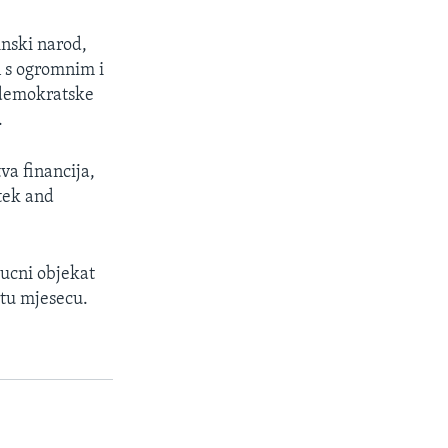
inski narod,
n s ogromnim i
 demokratske
.
va financija,
atek and
jucni objekat
rtu mjesecu.