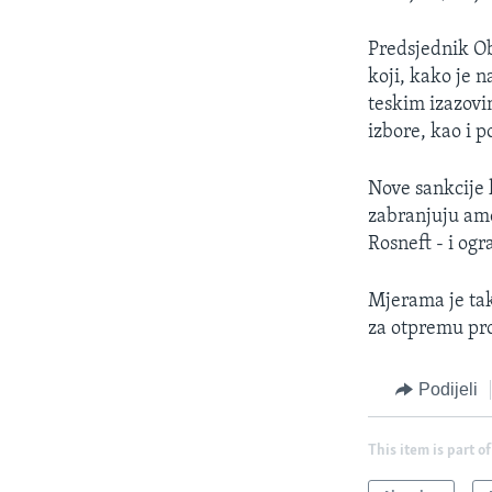
Predsjednik Ob
koji, kako je 
teskim izazov
izbore, kao i 
Nove sankcije 
zabranjuju ame
Rosneft - i ogr
Mjerama je tak
za otpremu pro
Podijeli
This item is part of