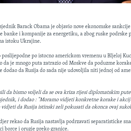
jednik Barack Obama je objavio nove ekonomske sankcije 
ke banke i kompanije za energetiku, a zbog ruske podrske
na istoku Ukrajine.
 poslijepodne po istocno americkom vremenu u BIjeloj Kuc
o da je mnogo puta zatrazio od Moskve da poduzme korake
te dodao da Rusija do sada nije udovoljila niti jednoj od ame
li da bismo voljeli da se ova kriza rijesi diplomatskim put
jednik, i dodao : "Moramo vidjeti konkretne korake i akcij
vidjeti da Rusija istinski zeli pokusati da okonca ovaj sukob.
jer rekao da Rusija nastavlja podrzavati separatisticke sna
ci borce i oruzje preko granice.