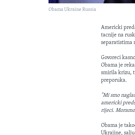
Obama Ukraine Russia
Americki preds
tacnije na rus
separatistima 
Govoreci kasno
Obama je reka
smirila krizu, 
preporuka.
"Mi smo naglasi
americki preds
rijeci. Moramo 
Obama je takod
Ukrajine, salju