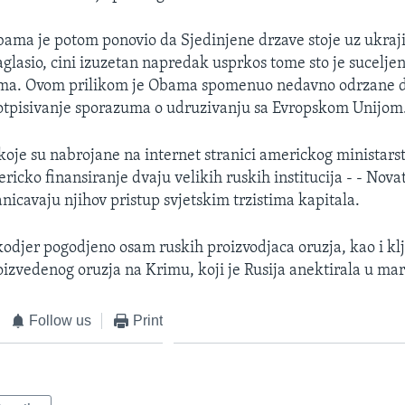
ama je potom ponovio da Sjedinjene drzave stoje uz ukraj
naglasio, cini izuzetan napredak usprkos tome sto je sucelje
ima. Ovom prilikom je Obama spomenuo nedavno odrzane
potpisivanje sporazuma o udruzivanju sa Evropskom Unijom
koje su nabrojane na internet stranici americkog ministarst
ricko finansiranje dvaju velikih ruskih institucija - - Nov
anicavaju njihov pristup svjetskim trzistima kapitala.
odjer pogodjeno osam ruskih proizvodjaca oruzja, kao i kl
izvedenog oruzja na Krimu, koji je Rusija anektirala u ma
Follow us
Print