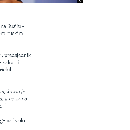
na Rusiju -
 pro-ruskim
i, predsjednik
 kako bi
rickih
em, kazao je
u, a ne samo
 ''
ge na istoku