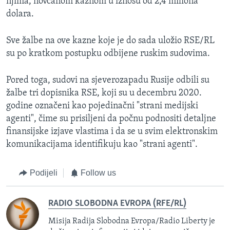
njima, novčanom kaznom u iznosu od 2,4 miliona
dolara.
Sve žalbe na ove kazne koje je do sada uložio RSE/RL
su po kratkom postupku odbijene ruskim sudovima.
Pored toga, sudovi na sjeverozapadu Rusije odbili su
žalbe tri dopisnika RSE, koji su u decembru 2020.
godine označeni kao pojedinačni "strani medijski
agenti", čime su prisiljeni da počnu podnositi detaljne
finansijske izjave vlastima i da se u svim elektronskim
komunikacijama identifikuju kao "strani agenti".
Podijeli
Follow us
RADIO SLOBODNA EVROPA (RFE/RL)
Misija Radija Slobodna Evropa/Radio Liberty je