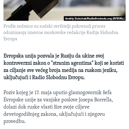
MAGAZIN
O GLASU AMERIKE
Prošle sedmice su sudski ovršitelji pokrenuli proces
Learning English
oduzimanja imovine moskovske redakcije Radija Slobodna
Evropa
PRATITE NAS
Evropska unija pozvala je Rusiju da ukine svoj
kontroverzni zakon o "stranim agentima" koji se koristi
za ciljanje sve većeg broja medija na ruskom jeziku,
Jezici
uključujući i Radio Slobodnu Evropu.
Poziv kojeg je 17. maja uputio glasnogovornik šefa
Evropske unije za vanjske poslove Josepa Borrella,
dolazi dok ruske vlasti šire svoje ciljeve
devetogodišnjeg zakona, uključujući i njegovu
provedbu.