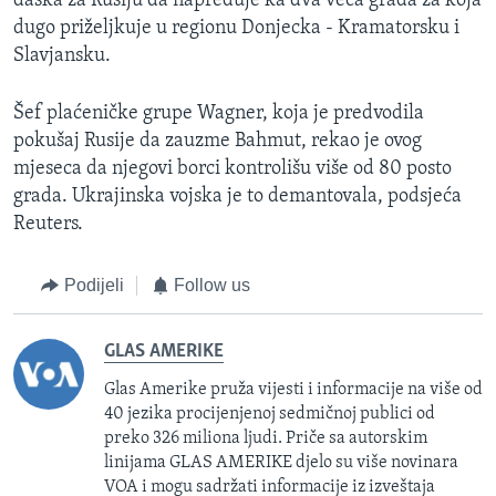
daska za Rusiju da napreduje ka dva veća grada za koja
dugo priželjkuje u regionu Donjecka - Kramatorsku i
Slavjansku.
Šef plaćeničke grupe Wagner, koja je predvodila
pokušaj Rusije da zauzme Bahmut, rekao je ovog
mjeseca da njegovi borci kontrolišu više od 80 posto
grada. Ukrajinska vojska je to demantovala, podsjeća
Reuters.
Podijeli
Follow us
GLAS AMERIKE
Glas Amerike pruža vijesti i informacije na više od
40 jezika procijenjenoj sedmičnoj publici od
preko 326 miliona ljudi. Priče sa autorskim
linijama GLAS AMERIKE djelo su više novinara
VOA i mogu sadržati informacije iz izveštaja