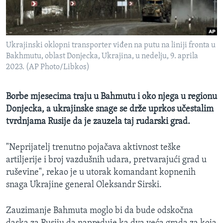
MAGAZIN
O GLASU AMERIKE
Ukrajinski oklopni transporter viđen na putu na liniji fronta u
Learning English
Bakhmutu, oblast Donjecka, Ukrajina, u nedelju, 9. aprila
2023. (AP Photo/Libkos)
PRATITE NAS
Borbe mjesecima traju u Bahmutu i oko njega u regionu
Donjecka, a ukrajinske snage se drže uprkos učestalim
tvrdnjama Rusije da je zauzela taj rudarski grad.
Jezici
"Neprijatelj trenutno pojačava aktivnost teške
artiljerije i broj vazdušnih udara, pretvarajući grad u
ruševine", rekao je u utorak komandant kopnenih
snaga Ukrajine general Oleksandr Sirski.
Zauzimanje Bahmuta moglo bi da bude odskočna