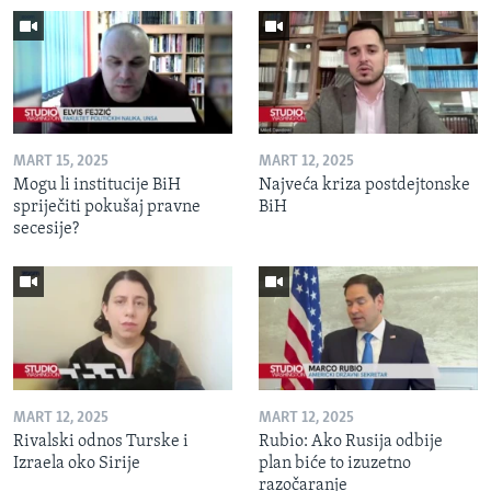
MART 15, 2025
MART 12, 2025
Mogu li institucije BiH
Najveća kriza postdejtonske
spriječiti pokušaj pravne
BiH
secesije?
MART 12, 2025
MART 12, 2025
Rivalski odnos Turske i
Rubio: Ako Rusija odbije
Izraela oko Sirije
plan biće to izuzetno
razočaranje