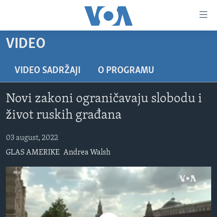
Linkovi
Pređi
na
VIDEO
glavni
TV PROGRAM
sadržaj
VIDEO
Pređi
VIDEO SADRŽAJI
O PROGRAMU
na
FOTOGRAFIJE DANA
glavnu
Novi zakoni ograničavaju slobodu i
VIJESTI
navigaciju
život ruskih građana
Idi
NAUKA I TEHNOLOGIJA
SJEDINJENE AMERIČKE DRŽAVE
na
03 august, 2022
SPECIJALNI PROJEKTI
BOSNA I HERCEGOVINA
pretragu
GLAS AMERIKE
Andrea Walsh
KORUPCIJA
SVIJET
SLOBODA MEDIJA
ŽENSKA STRANA
IZBJEGLIČKA STRANA