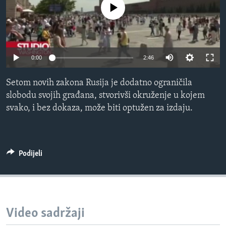
No media source currently available
MAGAZIN
O GLASU AMERIKE
Learning English
0:00
2:46
PRATITE NAS
Setom novih zakona Rusija je dodatno ograničila
slobodu svojih građana, stvorivši okruženje u kojem
svako, i bez dokaza, može biti optužen za izdaju.
Jezici
Podijeli
Video sadržaji