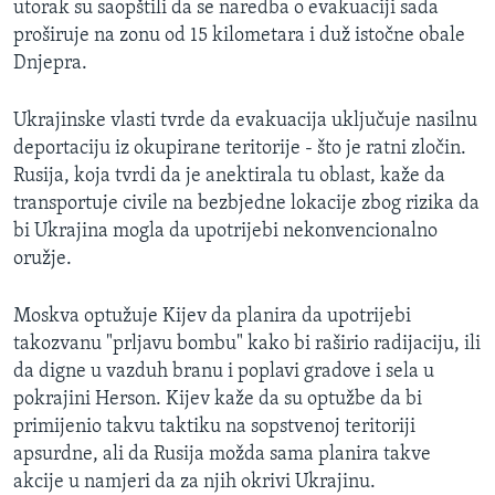
utorak su saopštili da se naredba o evakuaciji sada
proširuje na zonu od 15 kilometara i duž istočne obale
Dnjepra.
Ukrajinske vlasti tvrde da evakuacija uključuje nasilnu
deportaciju iz okupirane teritorije - što je ratni zločin.
Rusija, koja tvrdi da je anektirala tu oblast, kaže da
transportuje civile na bezbjedne lokacije zbog rizika da
bi Ukrajina mogla da upotrijebi nekonvencionalno
oružje.
Moskva optužuje Kijev da planira da upotrijebi
takozvanu "prljavu bombu" kako bi raširio radijaciju, ili
da digne u vazduh branu i poplavi gradove i sela u
pokrajini Herson. Kijev kaže da su optužbe da bi
primijenio takvu taktiku na sopstvenoj teritoriji
apsurdne, ali da Rusija možda sama planira takve
akcije u namjeri da za njih okrivi Ukrajinu.