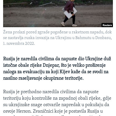
MAGAZIN
O GLASU AMERIKE
Learning English
Žena prolazi pored zgrade pogođene u raketnom napadu, dok
se nastavlja ruska invazija na Ukrajinu u Bahmutu u Donbasu,
PRATITE NAS
1. novembra 2022.
Rusija je naredila civilima da napuste dio Ukrajine duž
istočne obale rijeke Dnjepar, što je veliko proširenje
Jezici
naloga za evakuaciju za koji Kijev kaže da se svodi na
nasilno raseljavanje okupirane teritorije.
Rusija je prethodno naredila civilima da napuste
teritoriju koju kontroliše na zapadnoj obali rijeke, gdje
su ukrajinske snage ostvarile napredak u pokušaju da
osvoje Herson. Zvaničnici koje je postavila Rusija u