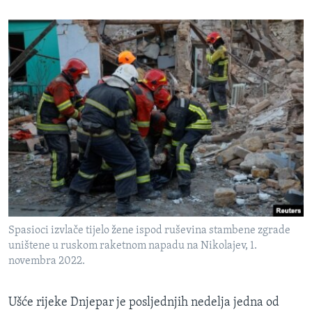
Spasioci izvlače tijelo žene ispod ruševina stambene zgrade
uništene u ruskom raketnom napadu na Nikolajev, 1.
novembra 2022.
Ušće rijeke Dnjepar je posljednjih nedelja jedna od