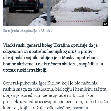
MAGAZIN
O GLASU AMERIKE
Learning English
Sa mjesta eksplozije u Moskvi
PRATITE NAS
Visoki ruski general kojeg Ukrajina optužuje da je
odgovoran za upotrebu hemijskog oružja protiv
ukrajinskih vojnika ubijen je u Moskvi upotrebom
Jezici
bombe skrivene u električnom skuteru, saopštili su u
utorak ruski istražitelji.
General-pukovnik Igor Kirilov, koji je bio načelnik
ruskih snaga za nuklearnu, biologiju i hemijsku zaštitu,
ubijen je ispred stambene zgrade na Rjazanskom
prospektu zajedno sa svojim pomoćnikom, ruski Istražn
komitet, koji istražuje teške zločine, navodi u