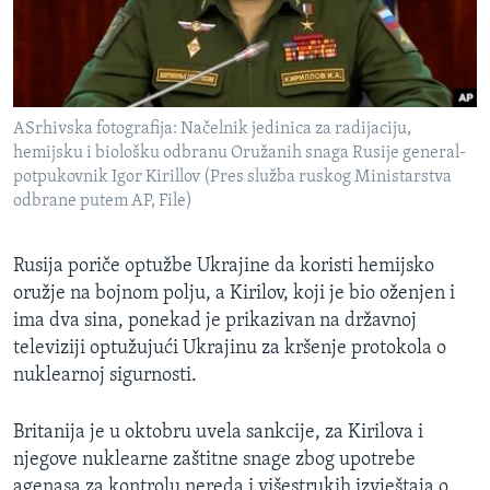
ASrhivska fotografija: Načelnik jedinica za radijaciju,
hemijsku i biološku odbranu Oružanih snaga Rusije general-
potpukovnik Igor Kirillov (Pres služba ruskog Ministarstva
odbrane putem AP, File)
Rusija poriče optužbe Ukrajine da koristi hemijsko
oružje na bojnom polju, a Kirilov, koji je bio oženjen i
ima dva sina, ponekad je prikazivan na državnoj
televiziji optužujući Ukrajinu za kršenje protokola o
nuklearnoj sigurnosti.
Britanija je u oktobru uvela sankcije, za Kirilova i
njegove nuklearne zaštitne snage zbog upotrebe
agenasa za kontrolu nereda i višestrukih izvještaja o