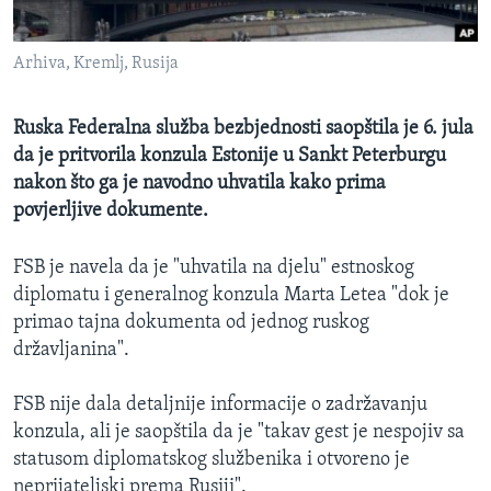
MAGAZIN
O GLASU AMERIKE
Arhiva, Kremlj, Rusija
Learning English
Ruska Federalna služba bezbjednosti saopštila je 6. jula
da je pritvorila konzula Estonije u Sankt Peterburgu
PRATITE NAS
nakon što ga je navodno uhvatila kako prima
povjerljive dokumente.
FSB je navela da je "uhvatila na djelu" estnoskog
Jezici
diplomatu i generalnog konzula Marta Letea "dok je
primao tajna dokumenta od jednog ruskog
državljanina".
FSB nije dala detaljnije informacije o zadržavanju
konzula, ali je saopštila da je "takav gest je nespojiv sa
statusom diplomatskog službenika i otvoreno je
neprijateljski prema Rusiji".