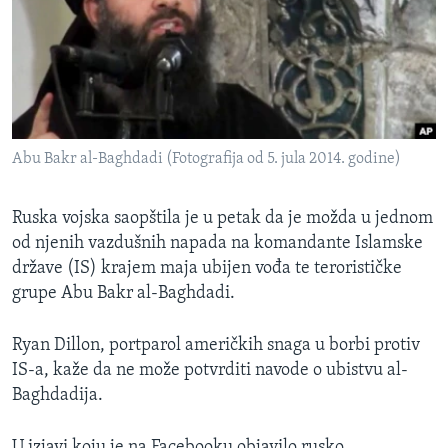
MAGAZIN
O GLASU AMERIKE
Learning English
Abu Bakr al-Baghdadi (Fotografija od 5. jula 2014. godine)
PRATITE NAS
Ruska vojska saopštila je u petak da je možda u jednom
od njenih vazdušnih napada na komandante Islamske
Jezici
države (IS) krajem maja ubijen vođa te terorističke
grupe Abu Bakr al-Baghdadi.
Ryan Dillon, portparol američkih snaga u borbi protiv
IS-a, kaže da ne može potvrditi navode o ubistvu al-
Baghdadija.
U izjavi koju je na Facebooku objavilo rusko