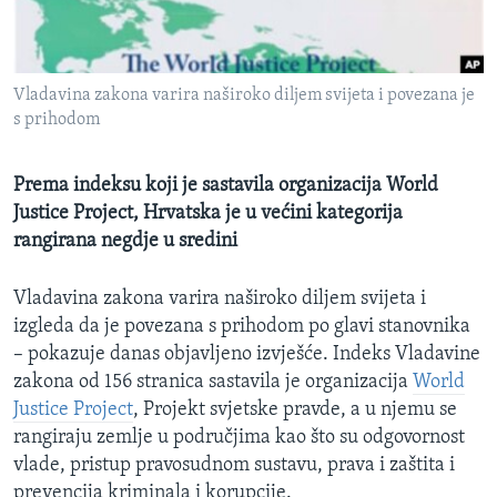
MAGAZIN
O GLASU AMERIKE
Vladavina zakona varira naširoko diljem svijeta i povezana je
Learning English
s prihodom
PRATITE NAS
Prema indeksu koji je sastavila organizacija World
Justice Project, Hrvatska je u većini kategorija
rangirana negdje u sredini
Jezici
Vladavina zakona varira naširoko diljem svijeta i
izgleda da je povezana s prihodom po glavi stanovnika
– pokazuje danas objavljeno izvješće. Indeks Vladavine
zakona od 156 stranica sastavila je organizacija
World
Justice Project
, Projekt svjetske pravde, a u njemu se
rangiraju zemlje u područjima kao što su odgovornost
vlade, pristup pravosudnom sustavu, prava i zaštita i
prevencija kriminala i korupcije.