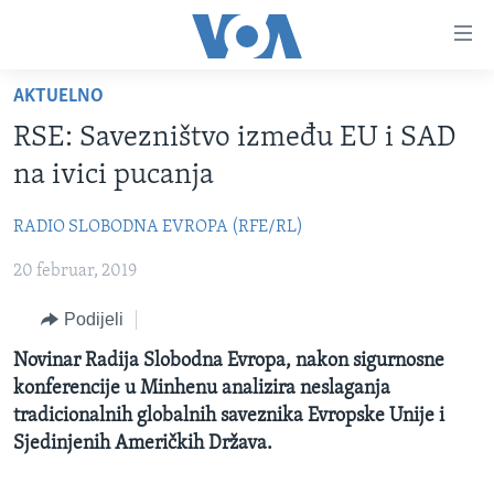
Linkovi
Pređi
na
AKTUELNO
glavni
TV PROGRAM
sadržaj
RSE: Savezništvo između EU i SAD
VIDEO
Pređi
na ivici pucanja
na
FOTOGRAFIJE DANA
glavnu
RADIO SLOBODNA EVROPA (RFE/RL)
VIJESTI
navigaciju
Idi
20 februar, 2019
NAUKA I TEHNOLOGIJA
SJEDINJENE AMERIČKE DRŽAVE
na
SPECIJALNI PROJEKTI
BOSNA I HERCEGOVINA
Podijeli
pretragu
KORUPCIJA
SVIJET
Novinar Radija Slobodna Evropa, nakon sigurnosne
konferencije u Minhenu analizira neslaganja
SLOBODA MEDIJA
tradicionalnih globalnih saveznika Evropske Unije i
ŽENSKA STRANA
Sjedinjenih Američkih Država.
IZBJEGLIČKA STRANA