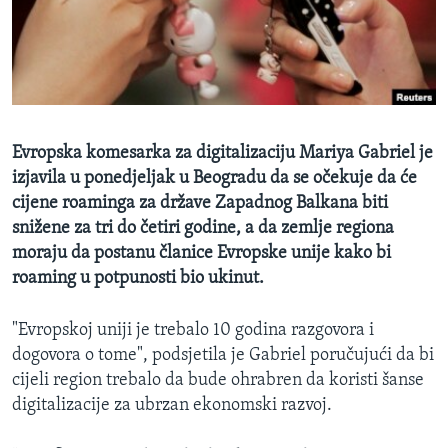
MAGAZIN
O GLASU AMERIKE
Learning English
Evropska komesarka za digitalizaciju Mariya Gabriel je
PRATITE NAS
izjavila u ponedjeljak u Beogradu da se očekuje da će
cijene roaminga za države Zapadnog Balkana biti
snižene za tri do četiri godine, a da zemlje regiona
moraju da postanu članice Evropske unije kako bi
Jezici
roaming u potpunosti bio ukinut.
"Evropskoj uniji je trebalo 10 godina razgovora i
dogovora o tome", podsjetila je Gabriel poručujući da bi
cijeli region trebalo da bude ohrabren da koristi šanse
digitalizacije za ubrzan ekonomski razvoj.