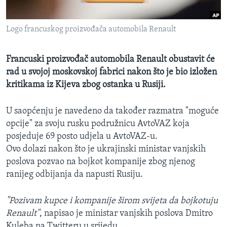
MAGAZIN
O GLASU AMERIKE
Logo francuskog proizvođača automobila Renault
Learning English
Francuski proizvođač automobila Renault obustavit će
rad u svojoj moskovskoj fabrici nakon što je bio izložen
PRATITE NAS
kritikama iz Kijeva zbog ostanka u Rusiji.
U saopćenju je navedeno da također razmatra "moguće
opcije" za svoju rusku podružnicu AvtoVAZ koja
Jezici
posjeduje 69 posto udjela u AvtoVAZ-u.
Ovo dolazi nakon što je ukrajinski ministar vanjskih
poslova pozvao na bojkot kompanije zbog njenog
ranijeg odbijanja da napusti Rusiju.
"Pozivam kupce i kompanije širom svijeta da bojkotuju
Renault"
, napisao je ministar vanjskih poslova Dmitro
Kuleba na Twitteru u srijedu.